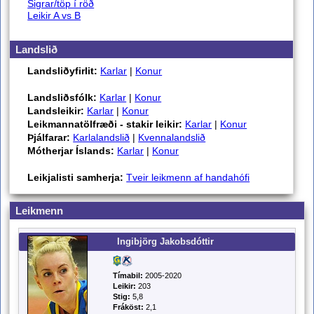
Sigrar/töp í röð
Leikir A vs B
Landslið
Landsliðyfirlit:
Karlar
|
Konur
Landsliðsfólk:
Karlar
|
Konur
Landsleikir:
Karlar
|
Konur
Leikmannatölfræði - stakir leikir:
Karlar
|
Konur
Þjálfarar:
Karlalandslið
|
Kvennalandslið
Mótherjar Íslands:
Karlar
|
Konur
Leikjalisti samherja:
Tveir leikmenn af handahófi
Leikmenn
Ingibjörg Jakobsdóttir
Tímabil:
2005-2020
Leikir:
203
Stig:
5,8
Fráköst:
2,1