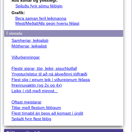
Alls konar og ýmislegt:
Spiluðu fyrir sömu félögin
Grafík:
Bera saman feril leikmanna
Mest/Meðal/Alls gegn hverju félagi
Í vinnslu
Samherjar, leikjalisti
Mótherjar, leikjalisti
Viðurkenningar
Flestir sigrar, töp, leikir, sigurhlutfall
Yngstur/elstur til að ná ákveðinni tölfræði
Flest stig í einum leik í viðureignum félaga
Þrennuvaktin (og 2x og 4x)
Leikir í röð með minnst...
Oftast meistarar
Titlar með flestum félögum
Flest tímabil án þess að komast í úrslit
Spilaði fyrir flest félög