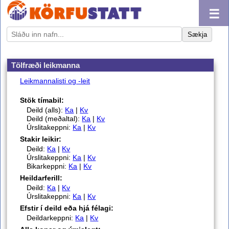
☰
Sækja
Tölfræði leikmanna
Leikmannalisti og -leit
Stök tímabil:
Deild (alls):
Ka
|
Kv
Deild (meðaltal):
Ka
|
Kv
Úrslitakeppni:
Ka
|
Kv
Stakir leikir:
Deild:
Ka
|
Kv
Úrslitakeppni:
Ka
|
Kv
Bikarkeppni:
Ka
|
Kv
Heildarferill:
Deild:
Ka
|
Kv
Úrslitakeppni:
Ka
|
Kv
Efstir í deild eða hjá félagi:
Deildarkeppni:
Ka
|
Kv