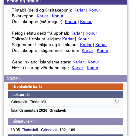
Félög og tímabil
Tímabil (deild og úrslitakeppni):
Karlar
|
Konur
Bikarkeppni:
Karlar
|
Konur
Úrslitakeppnir (viðureignir):
Karlar
|
Konur
Félög í efstu deild frá upphafi:
Karlar
|
Konur
Tölfræði í stökum leikjum:
Karlar
|
Konur
Stigamunur í leikjum og leikhlutum:
Karlar
|
Konur
Úrslitakeppni - stigamunur í seríum:
Karlar
|
Konur
Gengi ríkjandi Íslandsmeistara:
Karlar
|
Konur
Helstu titlar og viðurkenningar:
Karlar
|
Konur
Staðan
Úrvalsdeild karla
Lokaúrslit
Grindavík - Tindastóll
3-1
Íslandsmeistari 2026: Grindavík
Síðustu leikir
18.05.
Tindastóll
-
Grindavík
,
102
-
109