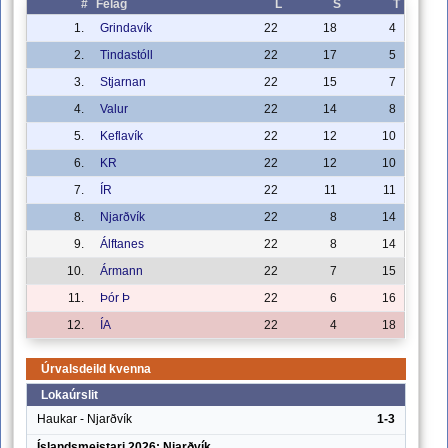
#
Félag
L
S
T
1.
Grindavík
22
18
4
2.
Tindastóll
22
17
5
3.
Stjarnan
22
15
7
4.
Valur
22
14
8
5.
Keflavík
22
12
10
6.
KR
22
12
10
7.
ÍR
22
11
11
8.
Njarðvík
22
8
14
9.
Álftanes
22
8
14
10.
Ármann
22
7
15
11.
Þór Þ
22
6
16
12.
ÍA
22
4
18
Úrvalsdeild kvenna
Lokaúrslit
Haukar - Njarðvík
1-3
Íslandsmeistari 2026: Njarðvík