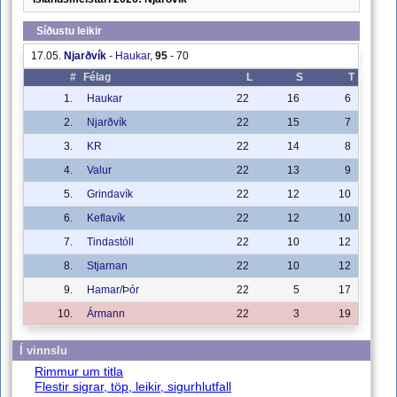
Síðustu leikir
17.05.
Njarðvík
-
Haukar
,
95
-
70
#
Félag
L
S
T
1.
Haukar
22
16
6
2.
Njarðvík
22
15
7
3.
KR
22
14
8
4.
Valur
22
13
9
5.
Grindavík
22
12
10
6.
Keflavík
22
12
10
7.
Tindastóll
22
10
12
8.
Stjarnan
22
10
12
9.
Hamar/Þór
22
5
17
10.
Ármann
22
3
19
Í vinnslu
Rimmur um titla
Flestir sigrar, töp, leikir, sigurhlutfall