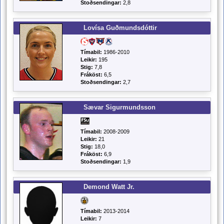
Stoðsendingar:
2,8
Lovísa Guðmundsdóttir
Tímabil:
1986-2010
Leikir:
195
Stig:
7,8
Fráköst:
6,5
Stoðsendingar:
2,7
Sævar Sigurmundsson
Tímabil:
2008-2009
Leikir:
21
Stig:
18,0
Fráköst:
6,9
Stoðsendingar:
1,9
Demond Watt Jr.
Tímabil:
2013-2014
Leikir:
7