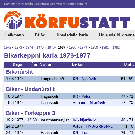
Körfustatt.is er ástríðuverkefni keyrt áfram af Stattnördunum
Leikmenn
Félög
Úrvalsdeild karla
Úrvalsdeild kvenna
1972
<
1973
<
1974
<
1975
<
1976
<
1977
>
1978
>
1979
>
1980
>
1981
>
1982
Bikarkeppni karla 1976-1977
Dagur
Tími
Völlur
Leikur
Úrslit
Bikarúrslit
17.3.1977
Laugardalshöll
KR
-
Njarðvík
61
- 59
Bikar - Undanúrslit
8.3.1977
Hagaskóli
KR
-
Valur
77
- 71
8.3.1977
Hagaskóli
Ármann
-
Njarðvík
72 -
75
Bikar - Forkeppni 3
19.2.1977
13:30
Vestmannaeyjar
ÍV
-
Njarðvík
40 -
71
24.2.1977
Valur
-
HAU/GRI/SNÆ
1
- 0
24.2.1977
Hagaskóli
KR
-
Fram
79
- 71