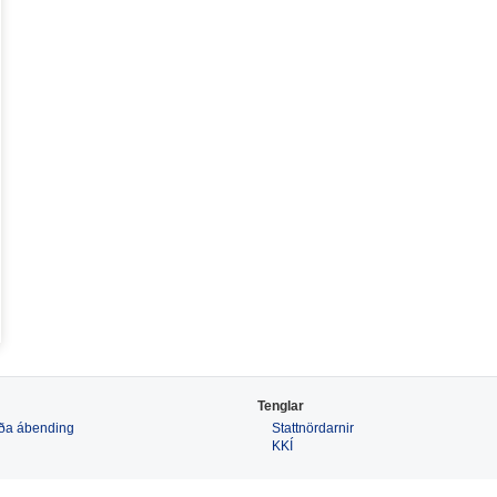
Tenglar
 eða ábending
Stattnördarnir
KKÍ