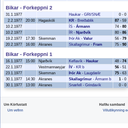
Bikar - Forkeppni 2
31.1.1977
Haukar
-
GRI/SNÆ
0 - 0
2.2.1977
20:00
Hagaskóli
KR
-
Breiðablik
87
- 59
10.2.1977
ÍS
-
Ármann
74 -
80
10.2.1977
ÍR
-
Njarðvík
80 -
86
19.2.1977
17:30
Skemman
Þór Ak
-
Valur
56 -
79
20.2.1977
16:00
Akranes
Skallagrímur
-
Fram
75 -
90
Bikar - Forkeppni 1
16.1.1977
15:00
Njarðvík
Keflavík
-
Haukar
48 -
74
22.1.1977
Vestmannaeyjar
ÍV
-
KR b
56
- 51
23.1.1977
Skemman
Þór Ak
-
Laugdælir
75
- 63
30.1.1977
14:30
Akranes
Skallagrímur
-
Ármann b
1
- 0
30.1.1977
13:00
Akranes
Snæfell
-
Grindavík
0 - 0
Um Körfustatt
Hafðu samband
Um vefinn
Villutilkynning