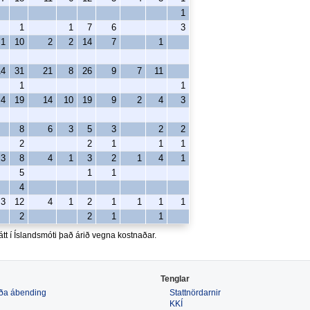
1
1
1
7
6
3
1
10
2
2
14
7
1
14
31
21
8
26
9
7
11
1
1
4
19
14
10
19
9
2
4
3
8
6
3
5
3
2
2
2
2
1
1
1
3
8
4
1
3
2
1
4
1
5
1
1
4
3
12
4
1
2
1
1
1
1
2
2
1
1
átt í Íslandsmóti það árið vegna kostnaðar.
Tenglar
 eða ábending
Stattnördarnir
KKÍ