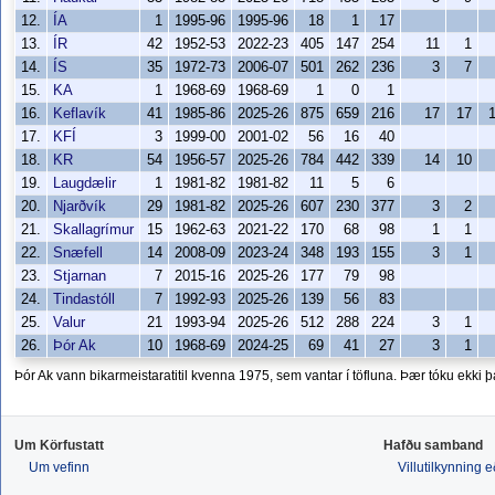
12.
ÍA
1
1995-96
1995-96
18
1
17
13.
ÍR
42
1952-53
2022-23
405
147
254
11
1
14.
ÍS
35
1972-73
2006-07
501
262
236
3
7
15.
KA
1
1968-69
1968-69
1
0
1
16.
Keflavík
41
1985-86
2025-26
875
659
216
17
17
17.
KFÍ
3
1999-00
2001-02
56
16
40
18.
KR
54
1956-57
2025-26
784
442
339
14
10
19.
Laugdælir
1
1981-82
1981-82
11
5
6
20.
Njarðvík
29
1981-82
2025-26
607
230
377
3
2
21.
Skallagrímur
15
1962-63
2021-22
170
68
98
1
1
22.
Snæfell
14
2008-09
2023-24
348
193
155
3
1
23.
Stjarnan
7
2015-16
2025-26
177
79
98
24.
Tindastóll
7
1992-93
2025-26
139
56
83
25.
Valur
21
1993-94
2025-26
512
288
224
3
1
26.
Þór Ak
10
1968-69
2024-25
69
41
27
3
1
Þór Ak vann bikarmeistaratitil kvenna 1975, sem vantar í töfluna. Þær tóku ekki þ
Um Körfustatt
Hafðu samband
Um vefinn
Villutilkynning