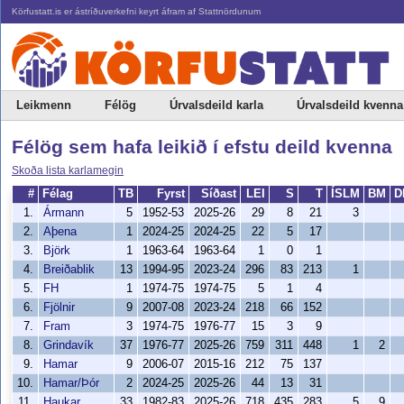
Körfustatt.is er ástríðuverkefni keyrt áfram af Stattnördunum
Leikmenn
Félög
Úrvalsdeild karla
Úrvalsdeild kvenna
Félög sem hafa leikið í efstu deild kvenna
Skoða lista karlamegin
#
Félag
TB
Fyrst
Síðast
LEI
S
T
ÍSLM
BM
D
1.
Ármann
5
1952-53
2025-26
29
8
21
3
2.
Aþena
1
2024-25
2024-25
22
5
17
3.
Björk
1
1963-64
1963-64
1
0
1
4.
Breiðablik
13
1994-95
2023-24
296
83
213
1
5.
FH
1
1974-75
1974-75
5
1
4
6.
Fjölnir
9
2007-08
2023-24
218
66
152
7.
Fram
3
1974-75
1976-77
15
3
9
8.
Grindavík
37
1976-77
2025-26
759
311
448
1
2
9.
Hamar
9
2006-07
2015-16
212
75
137
10.
Hamar/Þór
2
2024-25
2025-26
44
13
31
11.
Haukar
33
1982-83
2025-26
718
435
283
5
9