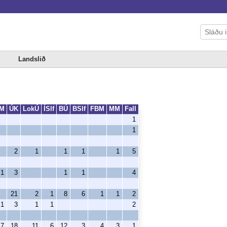
Landslið
M
ÚK
LokÚ
ÍSlf
BÚ
BSlf
FBM
MM
Fall
1
1
2
1
1
1
1
5
1
3
1
1
4
21
2
1
8
6
1
1
2
1
3
1
1
2
7
18
11
6
12
3
4
3
1