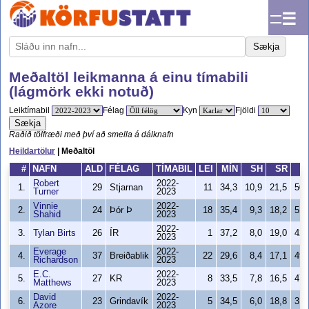
☰
Sækja
Meðaltöl leikmanna á einu tímabili
(lágmörk ekki notuð)
Leiktímabil
Félag
Kyn
Fjöldi
Sækja
Raðið tölfræði með því að smella á dálknafn
Heildartölur
| Meðaltöl
#
NAFN
ALD
FÉLAG
TÍMABIL
LEI
MÍN
SH
SR
S
Robert
2022-
1.
29
Stjarnan
11
34,3
10,9
21,5
50
Turner
2023
Vinnie
2022-
2.
24
Þór Þ
18
35,4
9,3
18,2
51
Shahid
2023
2022-
3.
Tylan Birts
26
ÍR
1
37,2
8,0
19,0
42
2023
Everage
2022-
4.
37
Breiðablik
22
29,6
8,4
17,1
49
Richardson
2023
E.C.
2022-
5.
27
KR
8
33,5
7,8
16,5
47
Matthews
2023
David
2022-
6.
23
Grindavík
5
34,5
6,0
18,8
31
Azore
2023