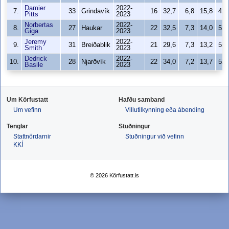
Damier
2022-
7.
33
Grindavík
16
32,7
6,8
15,8
42
Pitts
2023
Norbertas
2022-
8.
27
Haukar
22
32,5
7,3
14,0
52
Giga
2023
Jeremy
2022-
9.
31
Breiðablik
21
29,6
7,3
13,2
55
Smith
2023
Dedrick
2022-
10.
28
Njarðvík
22
34,0
7,2
13,7
52
Basile
2023
Um Körfustatt
Hafðu samband
Um vefinn
Villutilkynning eða ábending
Tenglar
Stuðningur
Stattnördarnir
Stuðningur við vefinn
KKÍ
© 2026 Körfustatt.is