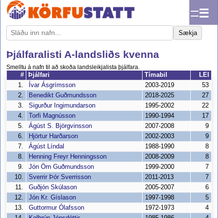
☰
Sækja
Þjálfaralisti A-landsliðs kvenna
Smelltu á nafn til að skoða landsleikjalista þjálfara.
#
Þjálfari
Tímabil
LEI
1.
Ívar Ásgrímsson
2003-2019
53
2.
Benedikt Guðmundsson
2018-2025
27
3.
Sigurður Ingimundarson
1995-2002
22
4.
Torfi Magnússon
1990-1994
17
5.
Ágúst S. Björgvinsson
2007-2008
9
6.
Hjörtur Harðarson
2002-2003
9
7.
Ágúst Líndal
1988-1990
8
8.
Henning Freyr Henningsson
2008-2009
8
9.
Jón Örn Guðmundsson
1999-2000
7
10.
Sverrir Þór Sverrisson
2011-2013
7
11.
Guðjón Skúlason
2005-2007
6
12.
Jón Kr. Gíslason
1997-1998
5
13.
Guttormur Ólafsson
1972-1973
4