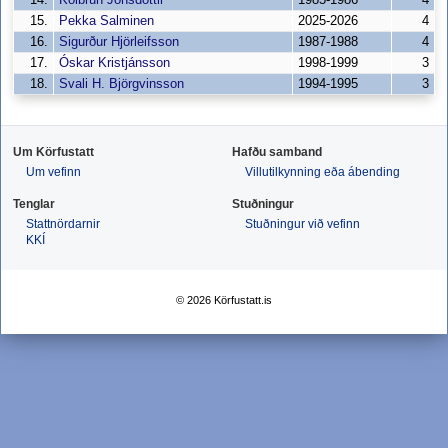
14.
Kolbrún Jónsdóttir
1985-1986
4
15.
Pekka Salminen
2025-2026
4
16.
Sigurður Hjörleifsson
1987-1988
4
17.
Óskar Kristjánsson
1998-1999
3
18.
Svali H. Björgvinsson
1994-1995
3
Um Körfustatt
Hafðu samband
Um vefinn
Villutilkynning eða ábending
Tenglar
Stuðningur
Stattnördarnir
Stuðningur við vefinn
KKÍ
© 2026 Körfustatt.is