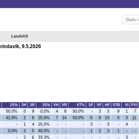
Landslið
Grindavík, 9.5.2026
R
2S%
3H
3R
3S%
VH
VR
VT%
SF
VF
HF
STÐ
VI
FVI
50,0%
0
9
0,0%
4
8
50,0%
-
3
3
9
1
7
42,9%
2
8
25,0%
7
14
50,0%
5
8
13
5
3
11
-
1
4
25,0%
-
-
-
3
-
3
-
4
-
0,0%
2
5
40,0%
-
-
-
1
2
3
1
-
-
-
2
6
33,3%
-
-
-
-
-
-
-
3
-