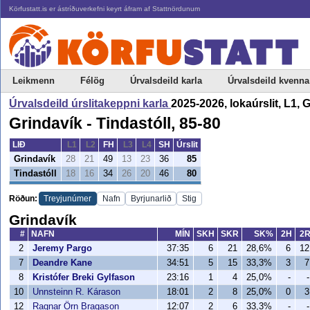
Körfustatt.is er ástríðuverkefni keyrt áfram af Stattnördunum
Leikmenn
Félög
Úrvalsdeild karla
Úrvalsdeild kvenna
Úrvalsdeild úrslitakeppni karla
2025-2026, lokaúrslit, L1, 
Grindavík - Tindastóll, 85-80
LIÐ
L1
L2
FH
L3
L4
SH
Úrslit
Grindavík
28
21
49
13
23
36
85
Tindastóll
18
16
34
26
20
46
80
Röðun:
Treyjunúmer
Nafn
Byrjunarlið
Stig
Grindavík
#
NAFN
MÍN
SKH
SKR
SK%
2H
2
2
Jeremy Pargo
37:35
6
21
28,6%
6
12
7
Deandre Kane
34:51
5
15
33,3%
3
7
8
Kristófer Breki Gylfason
23:16
1
4
25,0%
-
-
10
Unnsteinn R. Kárason
18:01
2
8
25,0%
0
3
12
Ragnar Örn Bragason
12:07
2
6
33,3%
-
-