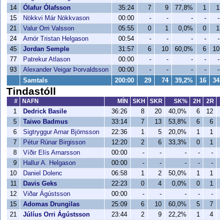
14
Ólafur Ólafsson
35:24
7
9
77,8%
1
1
15
Nökkvi Már Nökkvason
00:00
-
-
-
-
-
21
Valur Orri Valsson
05:55
0
1
0,0%
0
1
24
Arnór Tristan Helgason
00:54
-
-
-
-
-
45
Jordan Semple
31:57
6
10
60,0%
6
10
77
Patrekur Atlason
00:00
-
-
-
-
-
93
Alexander Veigar Þorvaldsson
00:00
-
-
-
-
-
Samtals
200:00
29
74
39,2%
16
34
Tindastóll
#
NAFN
MÍN
SKH
SKR
SK%
2H
2R
1
Dedrick Basile
36:26
8
20
40,0%
6
12
5
Taiwo Badmus
33:14
7
13
53,8%
6
6
6
Sigtryggur Arnar Björnsson
22:36
1
5
20,0%
1
1
7
Pétur Rúnar Birgisson
12:20
2
6
33,3%
0
1
8
Víðir Elís Arnarsson
00:00
-
-
-
-
-
9
Hallur A. Helgason
00:00
-
-
-
-
-
10
Daniel Dolenc
06:58
1
2
50,0%
1
1
11
Davis Geks
22:23
0
4
0,0%
0
1
12
Viðar Ágústsson
00:00
-
-
-
-
-
15
Adomas Drungilas
25:09
6
10
60,0%
5
7
21
Júlíus Orri Ágústsson
23:44
2
9
22,2%
1
4