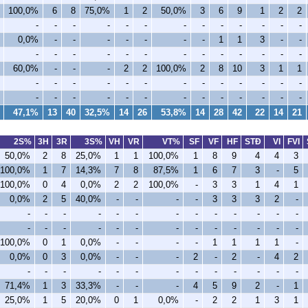
100,0%
6
8
75,0%
1
2
50,0%
3
6
9
1
2
2
-
-
-
-
-
-
-
-
-
-
-
-
-
0,0%
-
-
-
-
-
-
-
1
1
3
-
-
-
-
-
-
-
-
-
-
-
-
-
-
-
60,0%
-
-
-
2
2
100,0%
2
8
10
3
1
1
-
-
-
-
-
-
-
-
-
-
-
-
-
-
-
-
-
-
-
-
-
-
-
-
-
-
47,1%
13
40
32,5%
14
26
53,8%
14
28
42
22
14
21
2S%
3H
3R
3S%
VH
VR
VT%
SF
VF
HF
STÐ
VI
FVI
50,0%
2
8
25,0%
1
1
100,0%
1
8
9
4
4
3
100,0%
1
7
14,3%
7
8
87,5%
1
6
7
3
-
5
100,0%
0
4
0,0%
2
2
100,0%
-
3
3
1
4
1
0,0%
2
5
40,0%
-
-
-
-
3
3
3
2
-
-
-
-
-
-
-
-
-
-
-
-
-
-
-
-
-
-
-
-
-
-
-
-
-
-
-
100,0%
0
1
0,0%
-
-
-
-
1
1
1
1
-
0,0%
0
3
0,0%
-
-
-
2
-
2
-
4
2
-
-
-
-
-
-
-
-
-
-
-
-
-
71,4%
1
3
33,3%
-
-
-
4
5
9
2
-
1
25,0%
1
5
20,0%
0
1
0,0%
-
2
2
1
3
1