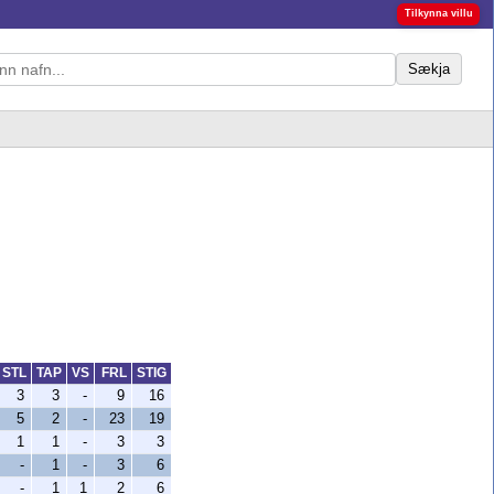
Tilkynna villu
Sækja
STL
TAP
VS
FRL
STIG
3
3
-
9
16
5
2
-
23
19
1
1
-
3
3
-
1
-
3
6
-
1
1
2
6