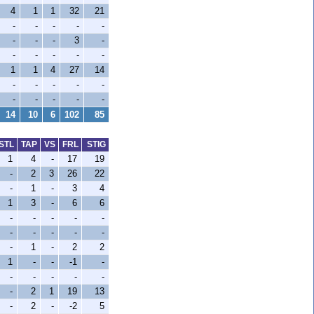
4
1
1
32
21
-
-
-
-
-
-
-
-
3
-
-
-
-
-
-
1
1
4
27
14
-
-
-
-
-
-
-
-
-
-
14
10
6
102
85
STL
TAP
VS
FRL
STIG
1
4
-
17
19
-
2
3
26
22
-
1
-
3
4
1
3
-
6
6
-
-
-
-
-
-
-
-
-
-
-
1
-
2
2
1
-
-
-1
-
-
-
-
-
-
-
2
1
19
13
-
2
-
-2
5