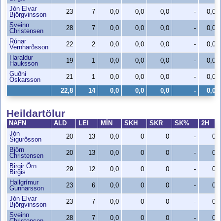
Jón Elvar
23
7
0,0
0,0
0,0
-
0,0
Björgvinsson
Sveinn
28
7
0,0
0,0
0,0
-
0,0
Christensen
Rúnar
22
2
0,0
0,0
0,0
-
0,0
Vernharðsson
Haraldur
19
1
0,0
0,0
0,0
-
0,0
Hauksson
Guðni
21
1
0,0
0,0
0,0
-
0,0
Óskarsson
22,8
14
0,0
0,0
0,0
-
0,0
Heildartölur
NAFN
ALD
LEI
MÍN
SKH
SKR
SK%
2H
Jón
20
13
0,0
0
0
-
0
Sigurðsson
Björn
20
13
0,0
0
0
-
0
Christensen
Birgir Örn
29
12
0,0
0
0
-
0
Birgis
Hallgrímur
23
6
0,0
0
0
-
0
Gunnarsson
Jón Elvar
23
7
0,0
0
0
-
0
Björgvinsson
Sveinn
28
7
0,0
0
0
-
0