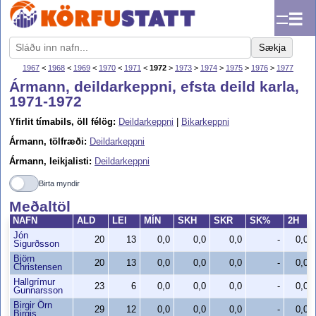
☰
Sækja
1967
<
1968
<
1969
<
1970
<
1971
<
1972
>
1973
>
1974
>
1975
>
1976
>
1977
Ármann, deildarkeppni, efsta deild karla,
1971-1972
Yfirlit tímabils, öll félög:
Deildarkeppni
|
Bikarkeppni
Ármann, tölfræði:
Deildarkeppni
Ármann, leikjalisti:
Deildarkeppni
Birta myndir
Meðaltöl
NAFN
ALD
LEI
MÍN
SKH
SKR
SK%
2H
Jón
20
13
0,0
0,0
0,0
-
0,0
Sigurðsson
Björn
20
13
0,0
0,0
0,0
-
0,0
Christensen
Hallgrímur
23
6
0,0
0,0
0,0
-
0,0
Gunnarsson
Birgir Örn
29
12
0,0
0,0
0,0
-
0,0
Birgis