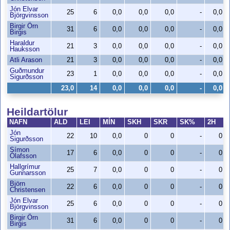
Jón Elvar
25
6
0,0
0,0
0,0
-
0,0
Björgvinsson
Birgir Örn
31
6
0,0
0,0
0,0
-
0,0
Birgis
Haraldur
21
3
0,0
0,0
0,0
-
0,0
Hauksson
Atli Arason
21
3
0,0
0,0
0,0
-
0,0
Guðmundur
23
1
0,0
0,0
0,0
-
0,0
Sigurðsson
23,0
14
0,0
0,0
0,0
-
0,0
Heildartölur
NAFN
ALD
LEI
MÍN
SKH
SKR
SK%
2H
Jón
22
10
0,0
0
0
-
0
Sigurðsson
Símon
17
6
0,0
0
0
-
0
Ólafsson
Hallgrímur
25
7
0,0
0
0
-
0
Gunnarsson
Björn
22
6
0,0
0
0
-
0
Christensen
Jón Elvar
25
6
0,0
0
0
-
0
Björgvinsson
Birgir Örn
31
6
0,0
0
0
-
0
Birgis