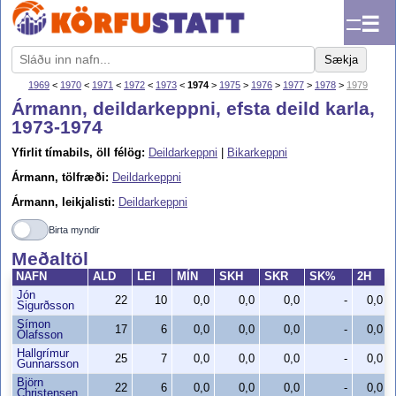
☰
Sækja
1969
<
1970
<
1971
<
1972
<
1973
<
1974
>
1975
>
1976
>
1977
>
1978
>
1979
Ármann, deildarkeppni, efsta deild karla,
1973-1974
Yfirlit tímabils, öll félög:
Deildarkeppni
|
Bikarkeppni
Ármann, tölfræði:
Deildarkeppni
Ármann, leikjalisti:
Deildarkeppni
Birta myndir
Meðaltöl
NAFN
ALD
LEI
MÍN
SKH
SKR
SK%
2H
Jón
22
10
0,0
0,0
0,0
-
0,0
Sigurðsson
Símon
17
6
0,0
0,0
0,0
-
0,0
Ólafsson
Hallgrímur
25
7
0,0
0,0
0,0
-
0,0
Gunnarsson
Björn
22
6
0,0
0,0
0,0
-
0,0
Christensen