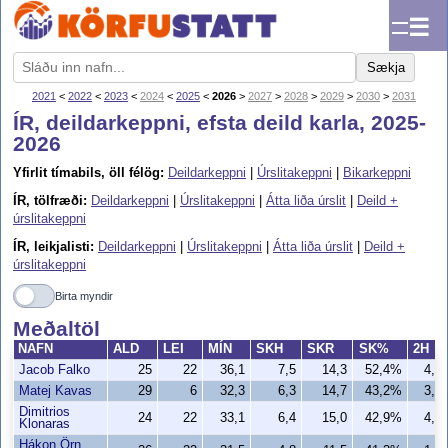
☰
Sækja
2021
<
2022
<
2023
<
2024
<
2025
<
2026
>
2027
>
2028
>
2029
>
2030
>
2031
ÍR, deildarkeppni, efsta deild karla, 2025-
2026
Yfirlit tímabils, öll félög:
Deildarkeppni
|
Úrslitakeppni
|
Bikarkeppni
ÍR, tölfræði:
Deildarkeppni
|
Úrslitakeppni
|
Átta liða úrslit
|
Deild +
úrslitakeppni
ÍR, leikjalisti:
Deildarkeppni
|
Úrslitakeppni
|
Átta liða úrslit
|
Deild +
úrslitakeppni
Birta myndir
Meðaltöl
NAFN
ALD
LEI
MÍN
SKH
SKR
SK%
2H
Jacob Falko
25
22
36,1
7,5
14,3
52,4%
4,7
Matej Kavas
29
6
32,3
6,3
14,7
43,2%
3,7
Dimitrios
24
22
33,1
6,4
15,0
42,9%
4,9
Klonaras
Hákon Örn