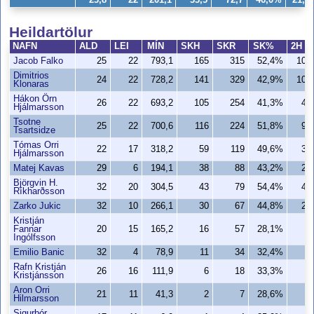
Heildartölur
NAFN
ALD
LEI
MÍN
SKH
SKR
SK%
2H
Jacob Falko
25
22
793,1
165
315
52,4%
103
Dimitrios
24
22
728,2
141
329
42,9%
107
Klonaras
Hákon Örn
26
22
693,2
105
254
41,3%
42
Hjálmarsson
Tsotne
25
22
700,6
116
224
51,8%
93
Tsartsidze
Tómas Orri
22
17
318,2
59
119
49,6%
31
Hjálmarsson
Matej Kavas
29
6
194,1
38
88
43,2%
22
Björgvin H.
32
20
304,5
43
79
54,4%
41
Ríkharðsson
Zarko Jukic
32
10
266,1
30
67
44,8%
25
Kristján
Fannar
20
15
165,2
16
57
28,1%
2
Ingólfsson
Emilio Banic
32
4
78,9
11
34
32,4%
6
Rafn Kristján
26
16
111,9
6
18
33,3%
6
Kristjánsson
Aron Orri
21
11
41,3
2
7
28,6%
0
Hilmarsson
Sigurþór