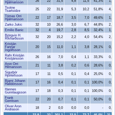
26
22
31,5
4,8
11,5
41,3%
1,9
Hjálmarsson
Tsotne
25
22
31,9
5,3
10,2
51,8%
4,2
Tsartsidze
Tómas Orri
22
17
18,7
3,5
7,0
49,6%
1,8
Hjálmarsson
Zarko Jukic
32
10
26,6
3,0
6,7
44,8%
2,5
Emilio Banic
32
4
19,7
2,8
8,5
32,4%
1,5
Björgvin H.
32
20
15,2
2,2
4,0
54,4%
2,1
Ríkharðsson
Kristján
Fannar
20
15
11,0
1,1
3,8
28,1%
0,1
Ingólfsson
Rafn Kristján
26
16
7,0
0,4
1,1
33,3%
0,4
Kristjánsson
Aron Orri
21
11
3,8
0,2
0,6
28,6%
0,0
Hilmarsson
Sigurþór
17
11
0,5
0,1
0,4
25,0%
0,0
Hjörleifsson
Bjarni Jóhann
17
16
0,4
0,1
0,1
100,0%
0,0
Halldórsson
Hannes
17
18
0,3
0,1
0,1
100,0%
0,1
Gunnlaugsson
Frank
22
20
0,7
0,1
0,1
50,0%
0,1
Gerritsen
Oliver Aron
18
2
0,0
0,0
0,0
-
0,0
Andrason
23,8
22
201,1
33,5
72,7
46,0%
21,8