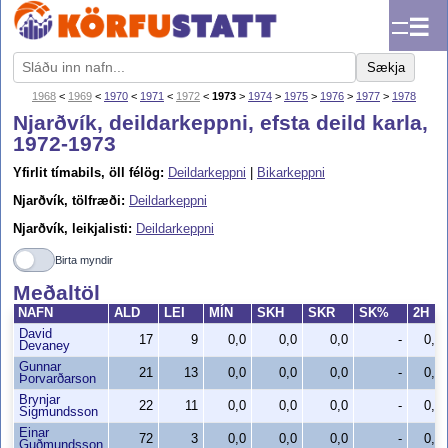
☰
Sækja
1968
<
1969
<
1970
<
1971
<
1972
<
1973
>
1974
>
1975
>
1976
>
1977
>
1978
Njarðvík, deildarkeppni, efsta deild karla,
1972-1973
Yfirlit tímabils, öll félög:
Deildarkeppni
|
Bikarkeppni
Njarðvík, tölfræði:
Deildarkeppni
Njarðvík, leikjalisti:
Deildarkeppni
Birta myndir
Meðaltöl
NAFN
ALD
LEI
MÍN
SKH
SKR
SK%
2H
David
17
9
0,0
0,0
0,0
-
0,0
Devaney
Gunnar
21
13
0,0
0,0
0,0
-
0,0
Þorvarðarson
Brynjar
22
11
0,0
0,0
0,0
-
0,0
Sigmundsson
Einar
72
3
0,0
0,0
0,0
-
0,0
Guðmundsson