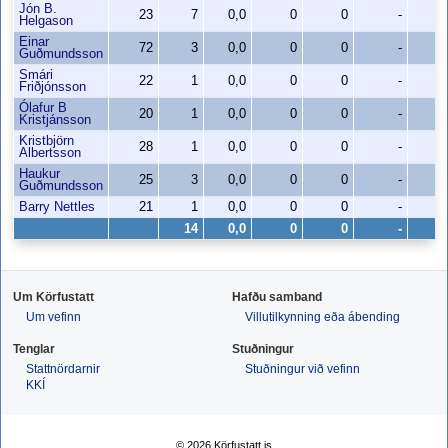
Jón B.
23
7
0,0
0
0
-
0
Helgason
Einar
72
3
0,0
0
0
-
0
Guðmundsson
Smári
22
1
0,0
0
0
-
0
Friðjónsson
Ólafur B
20
1
0,0
0
0
-
0
Kristjánsson
Kristbjörn
28
1
0,0
0
0
-
0
Albertsson
Haukur
25
3
0,0
0
0
-
0
Guðmundsson
Barry Nettles
21
1
0,0
0
0
-
0
14
0,0
0
0
-
0
Um Körfustatt
Hafðu samband
Um vefinn
Villutilkynning eða ábending
Tenglar
Stuðningur
Stattnördarnir
Stuðningur við vefinn
KKÍ
© 2026 Körfustatt.is