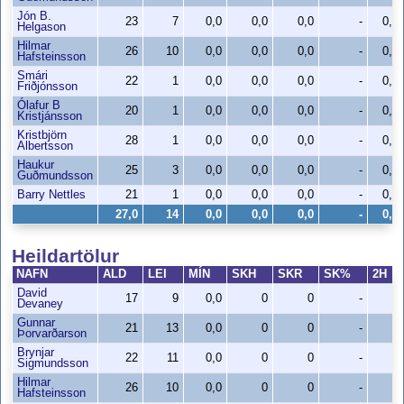
Jón B.
23
7
0,0
0,0
0,0
-
0,0
Helgason
Hilmar
26
10
0,0
0,0
0,0
-
0,0
Hafsteinsson
Smári
22
1
0,0
0,0
0,0
-
0,0
Friðjónsson
Ólafur B
20
1
0,0
0,0
0,0
-
0,0
Kristjánsson
Kristbjörn
28
1
0,0
0,0
0,0
-
0,0
Albertsson
Haukur
25
3
0,0
0,0
0,0
-
0,0
Guðmundsson
Barry Nettles
21
1
0,0
0,0
0,0
-
0,0
27,0
14
0,0
0,0
0,0
-
0,0
Heildartölur
NAFN
ALD
LEI
MÍN
SKH
SKR
SK%
2H
David
17
9
0,0
0
0
-
0
Devaney
Gunnar
21
13
0,0
0
0
-
0
Þorvarðarson
Brynjar
22
11
0,0
0
0
-
0
Sigmundsson
Hilmar
26
10
0,0
0
0
-
0
Hafsteinsson