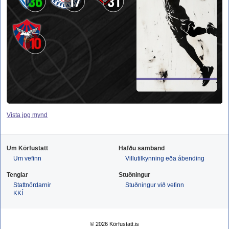
36
17
31
10
Vista jpg mynd
Um Körfustatt
Hafðu samband
Um vefinn
Villutilkynning eða ábending
Tenglar
Stuðningur
Stattnördarnir
Stuðningur við vefinn
KKÍ
© 2026 Körfustatt.is