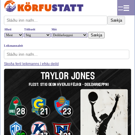
☰
Sækja
Hluti
Tölfræði
Mót
Leikmannaleit
Skoða feril leikmanns í efstu deild
TAYLOR JONES
FLEST: STIG GEGN HVERJU FÉLAGI - DEILDARKEPPNI
28
21
23