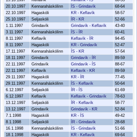
15.10.1997
Keflavík
Keflavík - ÍS
60-53
20.10.1997
Kennaraháskólinn
ÍS - Grindavík
68-64
22.10.1997
Hagaskóli
KR - Keflavík
58-57
25.10.1997
Seljaskóli
ÍR - KR
52-66
1.11.1997
Grindavík
Grindavík - Keflavík
43-40
3.11.1997
Kennaraháskólinn
ÍS - ÍR
60-41
8.11.1997
Keflavík
Keflavík - ÍR
94-45
8.11.1997
Hagaskóli
KR - Grindavík
52-47
17.11.1997
Kennaraháskólinn
ÍS - KR
57-54
18.11.1997
Grindavík
Grindavík - ÍR
89-59
22.11.1997
Grindavík
Grindavík - ÍS
88-67
22.11.1997
Keflavík
Keflavík - KR
89-59
29.11.1997
Hagaskóli
KR - ÍR
77-45
29.11.1997
Kennaraháskólinn
ÍS - Keflavík
50-64
6.12.1997
Seljaskóli
ÍR - ÍS
61-69
6.12.1997
Keflavík
Keflavík - Grindavík
78-63
13.12.1997
Seljaskóli
ÍR - Keflavík
58-77
13.12.1997
Grindavík
Grindavík - KR
52-84
7.1.1998
Hagaskóli
KR - ÍS
49-42
8.1.1998
Seljaskóli
ÍR - Grindavík
28-68
16.1.1998
Kennaraháskólinn
ÍS - Grindavík
51-66
18.1.1998
Hagaskóli
KR - Keflavík
69-64