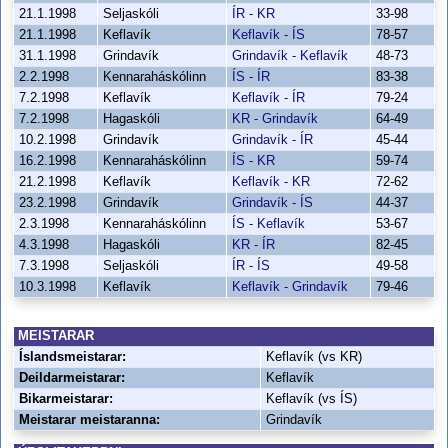
21.1.1998
Seljaskóli
ÍR - KR
33-98
21.1.1998
Keflavík
Keflavík - ÍS
78-57
31.1.1998
Grindavík
Grindavík - Keflavík
48-73
2.2.1998
Kennaraháskólinn
ÍS - ÍR
83-38
7.2.1998
Keflavík
Keflavík - ÍR
79-24
7.2.1998
Hagaskóli
KR - Grindavík
64-49
10.2.1998
Grindavík
Grindavík - ÍR
45-44
16.2.1998
Kennaraháskólinn
ÍS - KR
59-74
21.2.1998
Keflavík
Keflavík - KR
72-62
23.2.1998
Grindavík
Grindavík - ÍS
44-37
2.3.1998
Kennaraháskólinn
ÍS - Keflavík
53-67
4.3.1998
Hagaskóli
KR - ÍR
82-45
7.3.1998
Seljaskóli
ÍR - ÍS
49-58
10.3.1998
Keflavík
Keflavík - Grindavík
79-46
MEISTARAR
Íslandsmeistarar:
Keflavík (vs KR)
Deildarmeistarar:
Keflavík
Bikarmeistarar:
Keflavík (vs ÍS)
Meistarar meistaranna:
Grindavík