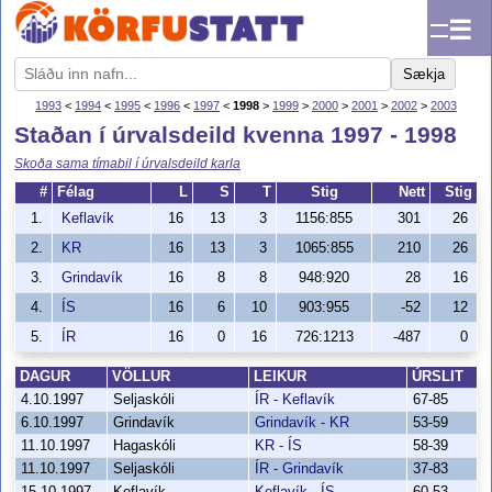
☰
Sækja
1993
<
1994
<
1995
<
1996
<
1997
<
1998
>
1999
>
2000
>
2001
>
2002
>
2003
Staðan í úrvalsdeild kvenna 1997 - 1998
Skoða sama tímabil í úrvalsdeild karla
#
Félag
L
S
T
Stig
Nett
Stig
1.
Keflavík
16
13
3
1156:855
301
26
2.
KR
16
13
3
1065:855
210
26
3.
Grindavík
16
8
8
948:920
28
16
4.
ÍS
16
6
10
903:955
-52
12
5.
ÍR
16
0
16
726:1213
-487
0
DAGUR
VÖLLUR
LEIKUR
ÚRSLIT
4.10.1997
Seljaskóli
ÍR - Keflavík
67-85
6.10.1997
Grindavík
Grindavík - KR
53-59
11.10.1997
Hagaskóli
KR - ÍS
58-39
11.10.1997
Seljaskóli
ÍR - Grindavík
37-83