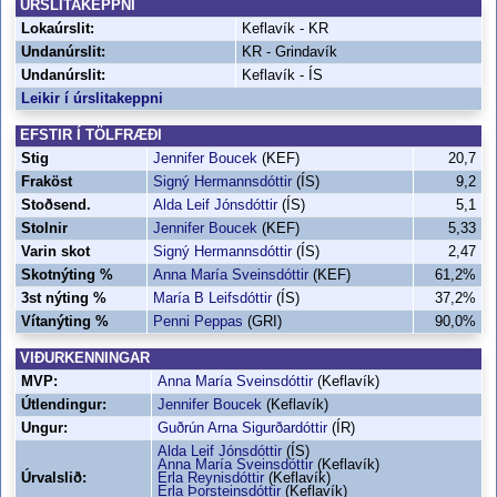
ÚRSLITAKEPPNI
Lokaúrslit:
Keflavík - KR
Undanúrslit:
KR - Grindavík
Undanúrslit:
Keflavík - ÍS
Leikir í úrslitakeppni
EFSTIR Í TÖLFRÆÐI
Stig
Jennifer Boucek
(KEF)
20,7
Fraköst
Signý Hermannsdóttir
(ÍS)
9,2
Stoðsend.
Alda Leif Jónsdóttir
(ÍS)
5,1
Stolnir
Jennifer Boucek
(KEF)
5,33
Varin skot
Signý Hermannsdóttir
(ÍS)
2,47
Skotnýting %
Anna María Sveinsdóttir
(KEF)
61,2%
3st nýting %
María B Leifsdóttir
(ÍS)
37,2%
Vítanýting %
Penni Peppas
(GRI)
90,0%
VIÐURKENNINGAR
MVP:
Anna María Sveinsdóttir
(Keflavík)
Útlendingur:
Jennifer Boucek
(Keflavík)
Ungur:
Guðrún Arna Sigurðardóttir
(ÍR)
Alda Leif Jónsdóttir
(ÍS)
Anna María Sveinsdóttir
(Keflavík)
Úrvalslið:
Erla Reynisdóttir
(Keflavík)
Erla Þorsteinsdóttir
(Keflavík)