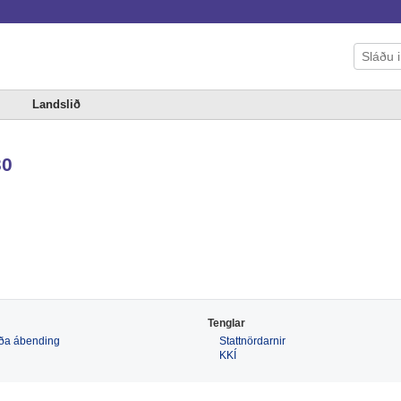
Landslið
30
Tenglar
 eða ábending
Stattnördarnir
KKÍ