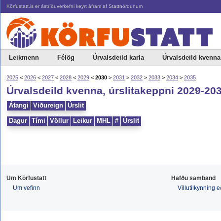
Körfustatt.is er ástríðuverkefni keyrt áfram af Stattnördunum
Leikmenn
Félög
Úrvalsdeild karla
Úrvalsdeild kvenna
2025
<
2026
<
2027
<
2028
<
2029
<
2030
>
2031
>
2032
>
2033
>
2034
>
2035
Úrvalsdeild kvenna, úrslitakeppni 2029-20
Áfangi
Viðureign
Úrslit
Dagur
Tími
Völlur
Leikur
MHL
#
Úrslit
Um Körfustatt
Hafðu samband
Um vefinn
Villutilkynning