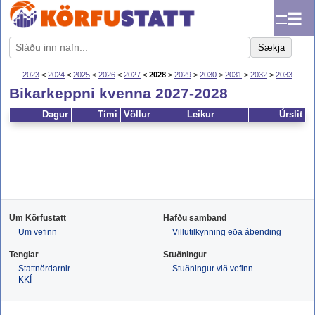
☰
Sækja
2023
<
2024
<
2025
<
2026
<
2027
<
2028
>
2029
>
2030
>
2031
>
2032
>
2033
Bikarkeppni kvenna 2027-2028
Dagur
Tími
Völlur
Leikur
Úrslit
Um Körfustatt
Hafðu samband
Um vefinn
Villutilkynning eða ábending
Tenglar
Stuðningur
Stattnördarnir
Stuðningur við vefinn
KKÍ