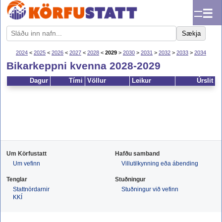
☰
Sækja
2024
<
2025
<
2026
<
2027
<
2028
<
2029
>
2030
>
2031
>
2032
>
2033
>
2034
Bikarkeppni kvenna 2028-2029
Dagur
Tími
Völlur
Leikur
Úrslit
Um Körfustatt
Hafðu samband
Um vefinn
Villutilkynning eða ábending
Tenglar
Stuðningur
Stattnördarnir
Stuðningur við vefinn
KKÍ