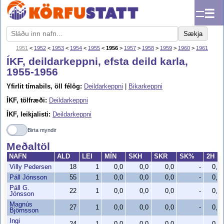
☰
Sækja
1951
<
1952
<
1953
<
1954
<
1955
<
1956
>
1957
>
1958
>
1959
>
1960
>
1961
ÍKF, deildarkeppni, efsta deild karla,
1955-1956
Yfirlit tímabils, öll félög:
Deildarkeppni
|
Bikarkeppni
ÍKF, tölfræði:
Deildarkeppni
ÍKF, leikjalisti:
Deildarkeppni
Birta myndir
Meðaltöl
NAFN
ALD
LEI
MÍN
SKH
SKR
SK%
2H
Villy Pedersen
18
1
0,0
0,0
0,0
-
0,0
Páll Jónsson
55
1
0,0
0,0
0,0
-
0,0
Páll G.
22
1
0,0
0,0
0,0
-
0,0
Jónsson
Magnús
27
1
0,0
0,0
0,0
-
0,0
Björnsson
Ingi