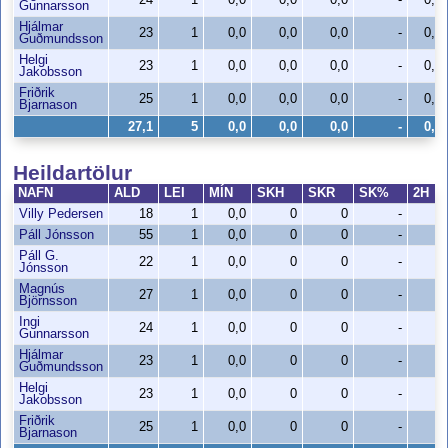
24
1
0,0
0,0
0,0
-
0,0
Gunnarsson
Hjálmar
23
1
0,0
0,0
0,0
-
0,0
Guðmundsson
Helgi
23
1
0,0
0,0
0,0
-
0,0
Jakobsson
Friðrik
25
1
0,0
0,0
0,0
-
0,0
Bjarnason
27,1
5
0,0
0,0
0,0
-
0,0
Heildartölur
NAFN
ALD
LEI
MÍN
SKH
SKR
SK%
2H
Villy Pedersen
18
1
0,0
0
0
-
0
Páll Jónsson
55
1
0,0
0
0
-
0
Páll G.
22
1
0,0
0
0
-
0
Jónsson
Magnús
27
1
0,0
0
0
-
0
Björnsson
Ingi
24
1
0,0
0
0
-
0
Gunnarsson
Hjálmar
23
1
0,0
0
0
-
0
Guðmundsson
Helgi
23
1
0,0
0
0
-
0
Jakobsson
Friðrik
25
1
0,0
0
0
-
0
Bjarnason