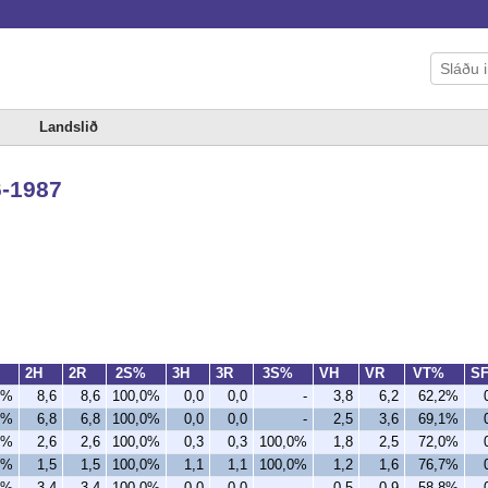
Landslið
6-1987
%
2H
2R
2S%
3H
3R
3S%
VH
VR
VT%
S
0%
8,6
8,6
100,0%
0,0
0,0
-
3,8
6,2
62,2%
0%
6,8
6,8
100,0%
0,0
0,0
-
2,5
3,6
69,1%
0%
2,6
2,6
100,0%
0,3
0,3
100,0%
1,8
2,5
72,0%
0%
1,5
1,5
100,0%
1,1
1,1
100,0%
1,2
1,6
76,7%
0%
3,4
3,4
100,0%
0,0
0,0
-
0,5
0,9
58,8%