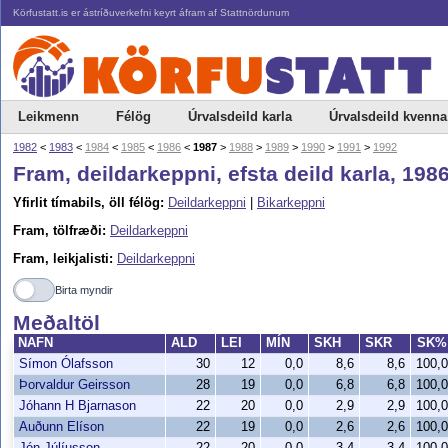
Körfustatt.is er ástríðuverkefni keyrt áfram af Stattnördunum
Leikmenn
Félög
Úrvalsdeild karla
Úrvalsdeild kvenna
1982
<
1983
<
1984
<
1985
<
1986
<
1987
>
1988
>
1989
>
1990
>
1991
>
1992
Fram, deildarkeppni, efsta deild karla, 198
Yfirlit tímabils, öll félög:
Deildarkeppni
|
Bikarkeppni
Fram, tölfræði:
Deildarkeppni
Fram, leikjalisti:
Deildarkeppni
Birta myndir
Meðaltöl
NAFN
ALD
LEI
MÍN
SKH
SKR
SK
Símon Ólafsson
30
12
0,0
8,6
8,6
100,
Þorvaldur Geirsson
28
19
0,0
6,8
6,8
100,
Jóhann H Bjarnason
22
20
0,0
2,9
2,9
100,
Auðunn Elíson
22
19
0,0
2,6
2,6
100,
Jón Júlíusson
22
20
0,0
3,4
3,4
100,