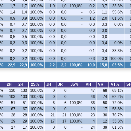
0%
1,7
1,7
100,0%
1,0
1,0
100,0%
0,2
0,7
33,3%
0%
1,4
1,4
100,0%
0,0
0,0
-
0,6
1,1
55,6%
0%
0,9
0,9
100,0%
0,0
0,0
-
1,2
2,0
61,5%
0%
0,7
0,7
100,0%
0,0
0,0
-
0,0
0,3
0,0%
0%
0,7
0,7
100,0%
0,0
0,0
-
0,0
0,0
-
0%
0,5
0,5
100,0%
0,0
0,0
-
0,0
0,0
-
0%
0,3
0,3
100,0%
0,0
0,0
-
0,0
0,4
0,0%
0%
0,2
0,2
100,0%
0,0
0,0
-
0,1
0,4
33,3%
0%
0,2
0,2
100,0%
0,0
0,0
-
0,3
0,3
100,0%
0%
22,9
22,9
100,0%
2,2
2,2
100,0%
10,0
15,8
63,5%
%
2H
2R
2S%
3H
3R
3S%
VH
VR
VT%
S
0%
130
130
100,0%
0
0
-
47
68
69,1%
0%
103
103
100,0%
0
0
-
46
74
62,2%
0%
51
51
100,0%
6
6
100,0%
36
50
72,0%
0%
67
67
100,0%
0
0
-
10
17
58,8%
0%
28
28
100,0%
21
21
100,0%
23
30
76,7%
0%
29
29
100,0%
17
17
100,0%
4
12
33,3%
0%
17
17
100,0%
0
0
-
24
39
61,5%