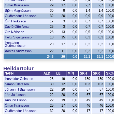
Ómar Þráinsson
29
17
0,0
2,7
2,7
100,
Björn Magnússon
30
8
0,0
1,4
1,4
100,
Guðbrandur Lárusson
32
20
0,0
0,9
0,9
100,
Örn Hauksson
17
3
0,0
0,7
0,7
100,
Davíð Ottó Arnar
25
3
0,0
0,7
0,7
100,
Örn Þórisson
28
13
0,0
0,5
0,5
100,
Helgi Sigurgeirsson
18
15
0,0
0,3
0,3
100,
Þorsteinn
20
17
0,0
0,2
0,2
100,
Guðmundsson
Þorkell Andrésson
22
11
0,0
0,2
0,2
100,
24,6
20
0,0
25,1
25,1
100,
Heildartölur
NAFN
ALD
LEI
MÍN
SKH
SKR
SK
Þorvaldur Geirsson
28
19
0,0
130
130
100,
Símon Ólafsson
30
12
0,0
103
103
100,
Jóhann H Bjarnason
22
20
0,0
57
57
100,
Jón Júlíusson
22
20
0,0
67
67
100,
Auðunn Elíson
22
19
0,0
49
49
100,
Ómar Þráinsson
29
17
0,0
46
46
100,
Guðbrandur Lárusson
32
20
0,0
17
17
100,