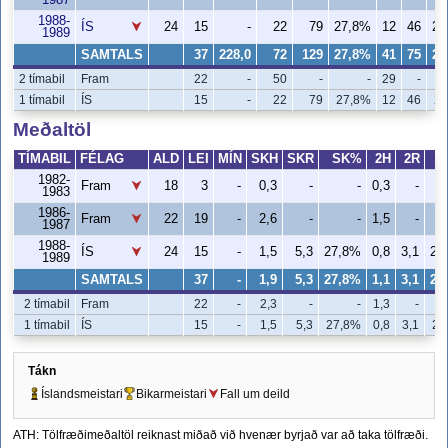
1987
1988-
ÍS
24
15
-
22
79
27,8%
12
46
26
1989
SAMTALS
37
228,0
72
129
27,8%
41
75
26
2 tímabil
Fram
22
-
50
-
-
29
-
1 tímabil
ÍS
15
-
22
79
27,8%
12
46
26
Meðaltöl
TÍMABIL
FÉLAG
ALD
LEI
MÍN
SKH
SKR
SK%
2H
2R
1982-
Fram
18
3
-
0,3
-
-
0,3
-
1983
1986-
Fram
22
19
-
2,6
-
-
1,5
-
1987
1988-
ÍS
24
15
-
1,5
5,3
27,8%
0,8
3,1
26
1989
SAMTALS
37
-
1,9
5,3
27,8%
1,1
3,1
26
2 tímabil
Fram
22
-
2,3
-
-
1,3
-
1 tímabil
ÍS
15
-
1,5
5,3
27,8%
0,8
3,1
26
Tákn
Íslandsmeistari
Bikarmeistari
Fall um deild
ATH: Tölfræðimeðaltöl reiknast miðað við hvenær byrjað var að taka tölfræði.