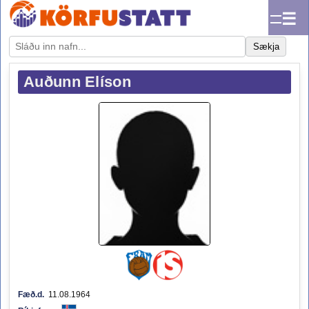
☰
Sækja
Auðunn Elíson
Fæð.d.
11.08.1964