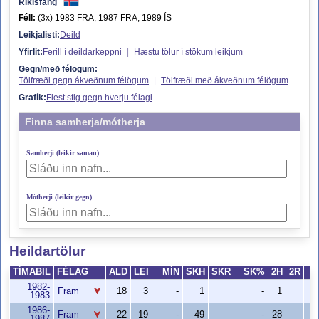
Ríkisfang
Féll:
(3x) 1983 FRA, 1987 FRA, 1989 ÍS
Leikjalisti:
Deild
Yfirlit:
Ferill í deildarkeppni
|
Hæstu tölur í stökum leikjum
Gegn/með félögum:
Tölfræði gegn ákveðnum félögum
|
Tölfræði með ákveðnum félögum
Grafík:
Flest stig gegn hverju félagi
Finna samherja/mótherja
Samherji (leikir saman)
Mótherji (leikir gegn)
Heildartölur
TÍMABIL
FÉLAG
ALD
LEI
MÍN
SKH
SKR
SK%
2H
2R
1982-
Fram
18
3
-
1
-
1
1983
1986-
Fram
22
19
-
49
-
28