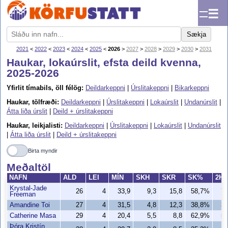
☰
Sækja
2021
<
2022
<
2023
<
2024
<
2025
<
2026
>
2027
>
2028
>
2029
>
2030
>
2031
Haukar, lokaúrslit, efsta deild kvenna,
2025-2026
Yfirlit tímabils, öll félög:
Deildarkeppni
|
Úrslitakeppni
|
Bikarkeppni
Haukar, tölfræði:
Deildarkeppni
|
Úrslitakeppni
|
Lokaúrslit
|
Undanúrslit
|
Átta liða úrslit
|
Deild + úrslitakeppni
Haukar, leikjalisti:
Deildarkeppni
|
Úrslitakeppni
|
Lokaúrslit
|
Undanúrslit
|
Átta liða úrslit
|
Deild + úrslitakeppni
Birta myndir
Meðaltöl
NAFN
ALD
LEI
MÍN
SKH
SKR
SK%
2H
Krystal-Jade
26
4
33,9
9,3
15,8
58,7%
7,
Freeman
Amandine Toi
27
4
31,5
4,8
12,3
38,8%
3,
Catherine Masa
29
4
20,4
5,5
8,8
62,9%
5,
Þóra Kristín