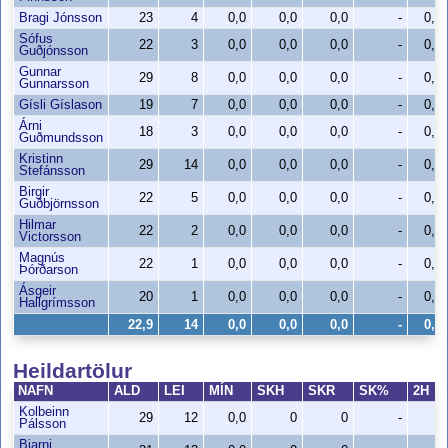
Bragi Jónsson
23
4
0,0
0,0
0,0
-
0,0
Sófus
22
3
0,0
0,0
0,0
-
0,0
Guðjónsson
Gunnar
29
8
0,0
0,0
0,0
-
0,0
Gunnarsson
Gísli Gíslason
19
7
0,0
0,0
0,0
-
0,0
Árni
18
3
0,0
0,0
0,0
-
0,0
Guðmundsson
Kristinn
29
14
0,0
0,0
0,0
-
0,0
Stefánsson
Birgir
22
5
0,0
0,0
0,0
-
0,0
Guðbjörnsson
Hilmar
22
2
0,0
0,0
0,0
-
0,0
Victorsson
Magnús
22
1
0,0
0,0
0,0
-
0,0
Þórðarson
Ásgeir
20
1
0,0
0,0
0,0
-
0,0
Hallgrímsson
22,9
14
0,0
0,0
0,0
-
0,0
Heildartölur
NAFN
ALD
LEI
MÍN
SKH
SKR
SK%
2H
Kolbeinn
29
12
0,0
0
0
-
0
Pálsson
Bjarni