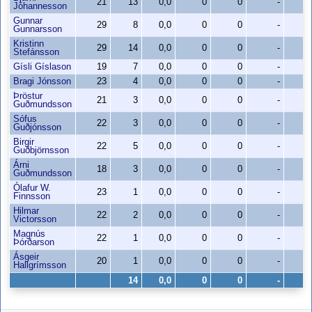
21
13
0,0
0
0
-
0
Jóhannesson
Gunnar
29
8
0,0
0
0
-
0
Gunnarsson
Kristinn
29
14
0,0
0
0
-
0
Stefánsson
Gísli Gíslason
19
7
0,0
0
0
-
0
Bragi Jónsson
23
4
0,0
0
0
-
0
Þröstur
21
3
0,0
0
0
-
0
Guðmundsson
Sófus
22
3
0,0
0
0
-
0
Guðjónsson
Birgir
22
5
0,0
0
0
-
0
Guðbjörnsson
Árni
18
3
0,0
0
0
-
0
Guðmundsson
Ólafur W.
23
1
0,0
0
0
-
0
Finnsson
Hilmar
22
2
0,0
0
0
-
0
Victorsson
Magnús
22
1
0,0
0
0
-
0
Þórðarson
Ásgeir
20
1
0,0
0
0
-
0
Hallgrímsson
14
0,0
0
0
-
0