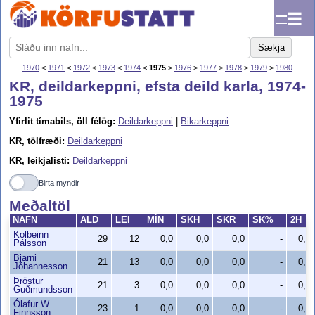
☰
Sækja
1970
<
1971
<
1972
<
1973
<
1974
<
1975
>
1976
>
1977
>
1978
>
1979
>
1980
KR, deildarkeppni, efsta deild karla, 1974-
1975
Yfirlit tímabils, öll félög:
Deildarkeppni
|
Bikarkeppni
KR, tölfræði:
Deildarkeppni
KR, leikjalisti:
Deildarkeppni
Birta myndir
Meðaltöl
NAFN
ALD
LEI
MÍN
SKH
SKR
SK%
2H
Kolbeinn
29
12
0,0
0,0
0,0
-
0,0
Pálsson
Bjarni
21
13
0,0
0,0
0,0
-
0,0
Jóhannesson
Þröstur
21
3
0,0
0,0
0,0
-
0,0
Guðmundsson
Ólafur W.
23
1
0,0
0,0
0,0
-
0,0
Finnsson