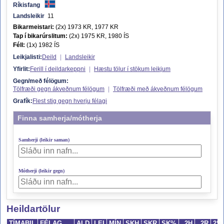
Ríkisfang
Landsleikir
11
Bikarmeistari:
(2x) 1973 KR, 1977 KR
Tap í bikarúrslitum:
(2x) 1975 KR, 1980 ÍS
Féll:
(1x) 1982 ÍS
Leikjalisti:
Deild
|
Landsleikir
Yfirlit:
Ferill í deildarkeppni
|
Hæstu tölur í stökum leikjum
Gegn/með félögum:
Tölfræði gegn ákveðnum félögum
|
Tölfræði með ákveðnum félögum
Grafík:
Flest stig gegn hverju félagi
Finna samherja/mótherja
Samherji (leikir saman)
Mótherji (leikir gegn)
Heildartölur
TÍMABIL
FÉLAG
ALD
LEI
MÍN
SKH
SKR
SK%
2H
2R
2S