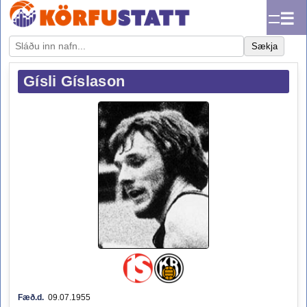
☰
Sækja
Gísli Gíslason
Fæð.d.
09.07.1955