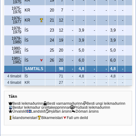
KR
19
7
-
-
-
-
-
-
-
1975
1975-
KR
20
7
-
-
-
-
-
-
-
1976
1976-
KR
21
12
-
-
-
-
-
-
-
1977
1978-
ÍS
23
12
-
3,9
-
-
3,9
-
-
1979
1979-
ÍS
24
19
-
3,9
-
-
3,9
-
-
1980
1980-
ÍS
25
20
-
5,0
-
-
5,0
-
-
1981
1981-
ÍS
26
20
-
6,0
-
-
6,0
-
-
1982
SAMTALS
98
-
4,8
-
-
4,8
-
-
4 tímabil
ÍS
71
-
4,8
-
-
4,8
-
-
4 tímabil
KR
27
-
-
-
-
-
-
-
Tákn
Besti leikmaðurinn
Besti varnarmaðurinn
Besti ungi leikmaðurinn
Bestur leikmaður úrslitakeppninnar
Prúðasti leikmaðurinn
Úrvalslið
Landslið
Þjálfari ársins
Dómari ársins
Íslandsmeistari
Bikarmeistari
Fall um deild