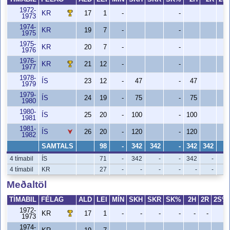
1972-
KR
17
1
-
-
1973
1974-
KR
19
7
-
-
1975
1975-
KR
20
7
-
-
1976
1976-
KR
21
12
-
-
1977
1978-
ÍS
23
12
-
47
-
47
1979
1979-
ÍS
24
19
-
75
-
75
1980
1980-
ÍS
25
20
-
100
-
100
1981
1981-
ÍS
26
20
-
120
-
120
1982
SAMTALS
98
-
342
342
-
342
342
4 tímabil
ÍS
71
-
342
-
-
342
-
4 tímabil
KR
27
-
-
-
-
-
-
Meðaltöl
TÍMABIL
FÉLAG
ALD
LEI
MÍN
SKH
SKR
SK%
2H
2R
2S%
1972-
KR
17
1
-
-
-
-
-
-
-
1973
1974-