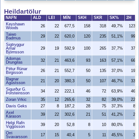
Heildartölur
NAFN
ALD
LEI
MÍN
SKH
SKR
SK%
2H
Keyshawn
26
22
677,5
158
318
49,7%
123
Woods
Taiwo
29
22
620,0
120
235
51,1%
99
Badmus
Sigtryggur
Arnar
29
19
592,9
100
265
37,7%
37
Björnsson
Adomas
32
21
463,6
93
163
57,1%
66
Drungilas
Pétur Rúnar
26
21
552,7
50
135
37,0%
19
Birgisson
Ragnar
21
20
380,3
50
107
46,7%
33
Ágústsson
Sigurður G.
34
22
222,1
46
72
63,9%
46
Þorsteinsson
Zoran Vrkic
35
12
265,6
32
82
39,0%
22
Davis Geks
27
8
187,2
28
75
37,3%
8
Axel
39
22
302,6
21
51
41,2%
2
Kárason
Helgi Rafn
39
20
52,8
8
10
80,0%
8
Viggósson
Orri
17
15
40,4
5
11
45,5%
3
Svavarsson