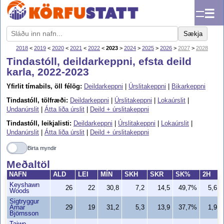
☰
Sækja
2018
<
2019
<
2020
<
2021
<
2022
<
2023
>
2024
>
2025
>
2026
>
2027
>
2028
Tindastóll, deildarkeppni, efsta deild
karla, 2022-2023
Yfirlit tímabils, öll félög:
Deildarkeppni
|
Úrslitakeppni
|
Bikarkeppni
Tindastóll, tölfræði:
Deildarkeppni
|
Úrslitakeppni
|
Lokaúrslit
|
Undanúrslit
|
Átta liða úrslit
|
Deild + úrslitakeppni
Tindastóll, leikjalisti:
Deildarkeppni
|
Úrslitakeppni
|
Lokaúrslit
|
Undanúrslit
|
Átta liða úrslit
|
Deild + úrslitakeppni
Birta myndir
Meðaltöl
NAFN
ALD
LEI
MÍN
SKH
SKR
SK%
2H
Keyshawn
26
22
30,8
7,2
14,5
49,7%
5,6
Woods
Sigtryggur
Arnar
29
19
31,2
5,3
13,9
37,7%
1,9
Björnsson