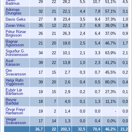
Taiwo
29
22
28,2
5,5
10,7
51,1%
4,5
Badmus
Adomas
32
21
22,1
4,4
7,8
57,1%
3,1
Drungilas
Davis Geks
27
8
23,4
3,5
9,4
37,3%
1,0
Zoran Vrkic
35
12
22,1
2,7
6,8
39,0%
1,8
Pétur Rúnar
26
21
26,3
2,4
6,4
37,0%
0,9
Birgisson
Ragnar
21
20
19,0
2,5
5,4
46,7%
1,7
Ágústsson
Sigurður G.
34
22
10,1
2,1
3,3
63,9%
2,1
Þorsteinsson
Axel
39
22
13,8
1,0
2,3
41,2%
0,1
Kárason
Orri
17
15
2,7
0,3
0,7
45,5%
0,2
Svavarsson
Helgi Rafn
39
20
2,6
0,4
0,5
80,0%
0,4
Viggósson
Eyþór Lár
19
15
2,9
0,2
0,7
27,3%
0,1
Bárðarson
Reynir
18
7
4,0
0,1
1,3
11,1%
0,0
Barðdal
Örvar Freyr
19
2
1,4
0,0
0,0
-
0,0
Harðarson
Veigar
17
14
1,3
0,0
0,4
0,0%
0,0
Svavarsson
26,7
22
202,3
32,5
70,4
46,2%
21,2