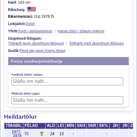
Hæð
183 cm
Ríkisfang
Bikarmeistari:
(1x) 1978 ÍS
Leikjalisti:
Deild
Yfirlit:
Ferill í deildarkeppni
|
Hæstu tölur í stökum leikjum
Gegn/með félögum:
Tölfræði gegn ákveðnum félögum
|
Tölfræði með ákveðnum félögum
Grafík:
Flest stig gegn hverju félagi
Finna samherja/mótherja
Samherji (leikir saman)
Mótherji (leikir gegn)
Heildartölur
TÍMABIL
FÉLAG
ALD
LEI
MÍN
SKH
SKR
SK%
2H
2R
2S
1977-
ÍS
24
13
-
-
1978