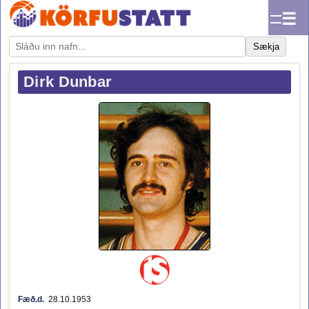
☰
Sækja
Dirk Dunbar
Fæð.d.
28.10.1953