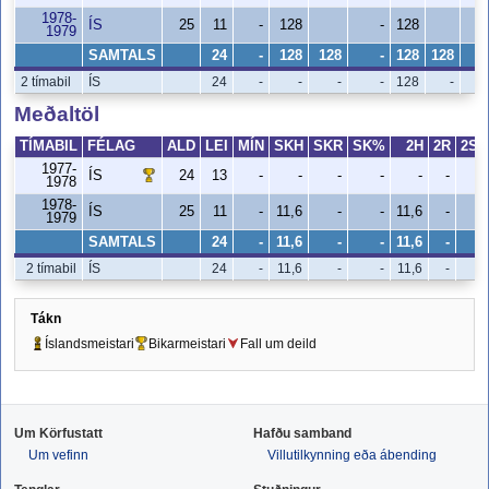
1978-
ÍS
25
11
-
128
-
128
1979
SAMTALS
24
-
128
128
-
128
128
2 tímabil
ÍS
24
-
-
-
-
128
-
Meðaltöl
TÍMABIL
FÉLAG
ALD
LEI
MÍN
SKH
SKR
SK%
2H
2R
2S
1977-
ÍS
24
13
-
-
-
-
-
-
1978
1978-
ÍS
25
11
-
11,6
-
-
11,6
-
1979
SAMTALS
24
-
11,6
-
-
11,6
-
2 tímabil
ÍS
24
-
11,6
-
-
11,6
-
Tákn
Íslandsmeistari
Bikarmeistari
Fall um deild
Um Körfustatt
Hafðu samband
Um vefinn
Villutilkynning eða ábending