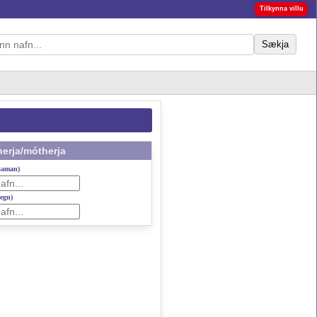
Tilkynna villu
Sækja
erja/mótherja
 saman)
gegn)