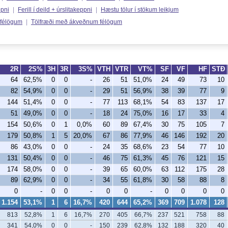
ppni
|
Ferill í deild + úrslitakeppni
|
Hæstu tölur í stökum leikjum
 félögum
|
Tölfræði með ákveðnum félögum
2R
2S%
3H
3R
3S%
VTH
VTR
VT%
SF
VF
HF
STÐ
64
62,5%
0
0
-
26
51
51,0%
24
49
73
10
82
54,9%
0
0
-
29
51
56,9%
38
39
77
9
144
51,4%
0
0
-
77
113
68,1%
54
83
137
17
51
49,0%
0
0
-
18
24
75,0%
16
17
33
4
154
50,6%
0
1
0,0%
60
89
67,4%
30
75
105
7
179
50,8%
1
5
20,0%
67
86
77,9%
46
146
192
20
86
43,0%
0
0
-
24
35
68,6%
23
54
77
10
131
50,4%
0
0
-
46
75
61,3%
45
76
121
15
174
58,0%
0
0
-
39
65
60,0%
63
112
175
28
89
62,9%
0
0
-
34
55
61,8%
30
58
88
8
0
-
0
0
-
0
0
-
0
0
0
0
1.154
53,1%
1
6
16,7%
420
644
65,2%
369
709
1.078
128
813
52,8%
1
6
16,7%
270
405
66,7%
237
521
758
88
341
54,0%
0
0
-
150
239
62,8%
132
188
320
40