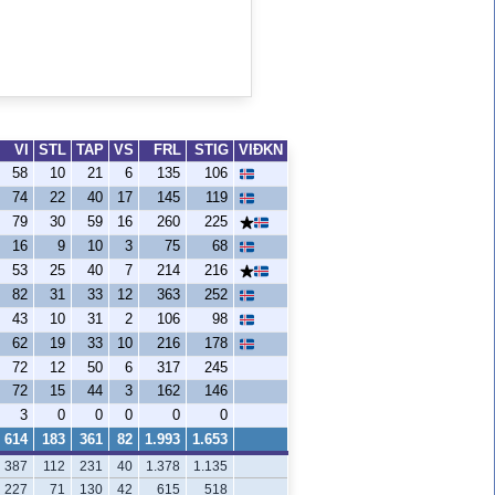
VI
STL
TAP
VS
FRL
STIG
VIÐKN
58
10
21
6
135
106
74
22
40
17
145
119
79
30
59
16
260
225
16
9
10
3
75
68
53
25
40
7
214
216
82
31
33
12
363
252
43
10
31
2
106
98
62
19
33
10
216
178
72
12
50
6
317
245
72
15
44
3
162
146
3
0
0
0
0
0
614
183
361
82
1.993
1.653
387
112
231
40
1.378
1.135
227
71
130
42
615
518