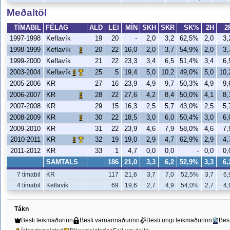
Meðaltöl
TÍMABIL
FÉLAG
ALD
LEI
MÍN
SKH
SKR
SK%
2H
2
1997-1998
Keflavík
19
20
-
2,0
3,2
62,5%
2,0
3,
1998-1999
20
22
16,0
2,0
3,7
54,9%
2,0
3,
Keflavík
1999-2000
Keflavík
21
22
23,3
3,4
6,5
51,4%
3,4
6,
2003-2004
25
5
19,4
5,0
10,2
49,0%
5,0
10,
Keflavík
2005-2006
KR
27
16
23,9
4,9
9,7
50,3%
4,9
9,
2006-2007
28
22
27,6
4,2
8,4
50,0%
4,1
8,
KR
2007-2008
KR
29
15
16,3
2,5
5,7
43,0%
2,5
5,
2008-2009
30
22
18,5
3,0
6,0
50,4%
3,0
6,
KR
2009-2010
KR
31
22
23,9
4,6
7,9
58,0%
4,6
7,
2010-2011
32
19
19,0
2,9
4,7
62,9%
2,9
4,
KR
2011-2012
KR
33
1
4,7
0,0
0,0
-
0,0
0,
SAMTALS
186
21,0
3,3
6,2
52,9%
3,3
6,
7 tímabil
KR
117
21,6
3,7
7,0
52,5%
3,7
6,
4 tímabil
Keflavík
69
19,6
2,7
4,9
54,0%
2,7
4,
Tákn
Besti leikmaðurinn
Besti varnarmaðurinn
Besti ungi leikmaðurinn
Bes