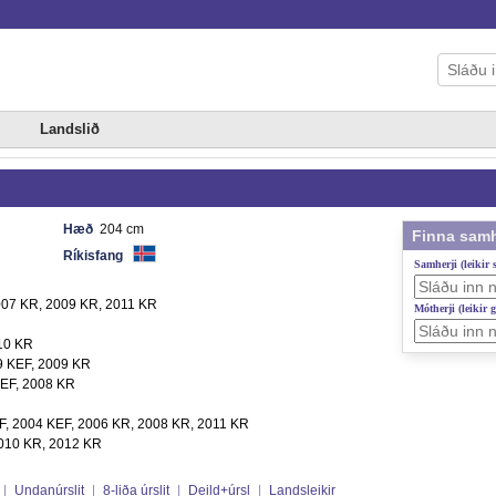
Landslið
Hæð
204 cm
Finna samh
Ríkisfang
Samherji (leikir
007 KR, 2009 KR, 2011 KR
Mótherji (leikir 
10 KR
9 KEF, 2009 KR
KEF, 2008 KR
F, 2004 KEF, 2006 KR, 2008 KR, 2011 KR
2010 KR, 2012 KR
|
Undanúrslit
|
8-liða úrslit
|
Deild+úrsl
|
Landsleikir