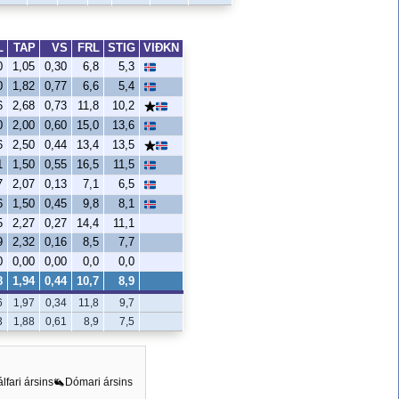
L
TAP
VS
FRL
STIG
VIÐKN
0
1,05
0,30
6,8
5,3
0
1,82
0,77
6,6
5,4
6
2,68
0,73
11,8
10,2
0
2,00
0,60
15,0
13,6
6
2,50
0,44
13,4
13,5
1
1,50
0,55
16,5
11,5
7
2,07
0,13
7,1
6,5
6
1,50
0,45
9,8
8,1
5
2,27
0,27
14,4
11,1
9
2,32
0,16
8,5
7,7
0
0,00
0,00
0,0
0,0
8
1,94
0,44
10,7
8,9
6
1,97
0,34
11,8
9,7
3
1,88
0,61
8,9
7,5
álfari ársins
Dómari ársins