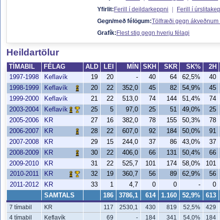
Yfirlit:
Ferill í deildarkeppni
|
Ferill í úrslitake
Gegn/með félögum:
Tölfræði gegn ákveðnum
Grafík:
Flest stig gegn hverju félagi
Heildartölur
TÍMABIL
FÉLAG
ALD
LEI
MÍN
SKH
SKR
SK%
2H
1997-1998
Keflavík
19
20
-
40
64
62,5%
40
1998-1999
20
22
352,0
45
82
54,9%
45
Keflavík
1999-2000
Keflavík
21
22
513,0
74
144
51,4%
74
2003-2004
25
5
97,0
25
51
49,0%
25
Keflavík
2005-2006
KR
27
16
382,0
78
155
50,3%
78
2006-2007
28
22
607,0
92
184
50,0%
91
KR
2007-2008
KR
29
15
244,0
37
86
43,0%
37
2008-2009
30
22
406,0
66
131
50,4%
66
KR
2009-2010
KR
31
22
525,7
101
174
58,0%
101
2010-2011
32
19
360,7
56
89
62,9%
56
KR
2011-2012
KR
33
1
4,7
0
0
-
0
SAMTALS
186
3786,1
614
1.160
52,9%
613
7 tímabil
KR
117
2530,1
430
819
52,5%
429
4 tímabil
Keflavík
69
-
184
341
54,0%
184