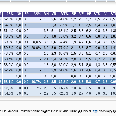
R
2S%
3H
3R
3S%
VH
VR
VT%
SF
VF
HF
STÐ
VI
ST
2
62,5%
0,0
0,0
-
1,3
2,6
51,0%
1,2
2,5
3,7
0,5
2,9
0,5
7
54,9%
0,0
0,0
-
1,3
2,3
56,9%
1,7
1,8
3,5
0,4
3,4
1,0
5
51,4%
0,0
0,0
-
3,5
5,1
68,1%
2,5
3,8
6,2
0,8
3,6
1,3
2
49,0%
0,0
0,0
-
3,6
4,8
75,0%
3,2
3,4
6,6
0,8
3,2
1,8
6
50,6%
0,0
0,1
0,0%
3,8
5,6
67,4%
1,9
4,7
6,6
0,4
3,3
1,5
1
50,8%
0,0
0,2
20,0%
3,0
3,9
77,9%
2,1
6,6
8,7
0,9
3,7
1,4
7
43,0%
0,0
0,0
-
1,6
2,3
68,6%
1,5
3,6
5,1
0,7
2,9
0,6
0
50,4%
0,0
0,0
-
2,1
3,4
61,3%
2,0
3,5
5,5
0,7
2,8
0,8
9
58,0%
0,0
0,0
-
1,8
3,0
60,0%
2,9
5,1
8,0
1,3
3,3
0,5
7
62,9%
0,0
0,0
-
1,8
2,9
61,8%
1,6
3,1
4,6
0,4
3,8
0,7
0
-
0,0
0,0
-
0,0
0,0
-
0,0
0,0
0,0
0,0
3,0
0,0
2
53,1%
0,0
0,0
16,7%
2,3
3,5
65,2%
2,0
3,8
5,8
0,7
3,3
0,9
9
52,8%
0,0
0,1
16,7%
2,3
3,5
66,7%
2,0
4,5
6,5
0,8
3,3
0,9
9
54,0%
0,0
0,0
-
2,2
3,5
62,8%
1,9
2,7
4,6
0,6
3,3
1,0
tur leikmaður úrslitakeppninnar
Prúðasti leikmaðurinn
Úrvalslið
Landslið
Þj