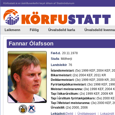
Körfustatt.is er ástríðuverkefni keyrt áfram af Stattnördunum
Leikmenn
Félög
Úrvalsdeild karla
Úrvalsdeild kvenna
Fannar Ólafsson
Fæð.d.
20.11.1978
Staða
Miðherji
Landsleikir
76
Íslandsmeistari:
(5x) 1999 KEF, 2004 KEF, 2
Bikarmeistari:
(2x) 2004 KEF, 2011 KR
Deildarmeistari:
(3x) 1999 KEF, 2009 KR, 20
Fyrirtækjabikarmeistari:
(3x) 1998 KEF, 199
Meistari meistaranna:
(3x) 1998 KEF, 2004 
Tap í bikarúrslitum:
(2x) 1999 KEF, 2009 KR
Tap í úrslitum fyrirtækjabikars:
(5x) 2000 KE
Tap í Meistari meistaranna:
(3x) 2000 KEF, 
Úrvalslið:
(2x) 2000, 2006
Leikjalisti:
Deild
|
Úrslitakeppni
|
Lokaúrslit