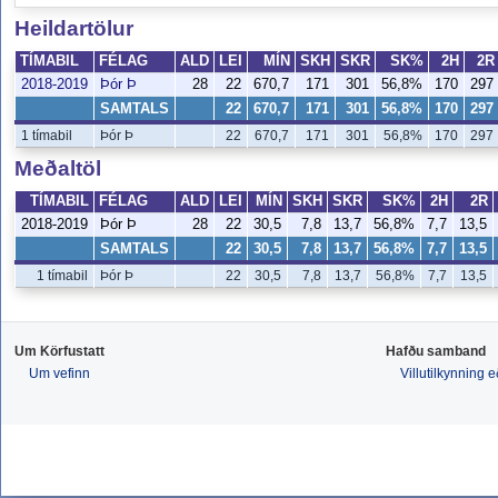
Heildartölur
TÍMABIL
FÉLAG
ALD
LEI
MÍN
SKH
SKR
SK%
2H
2R
2018-2019
Þór Þ
28
22
670,7
171
301
56,8%
170
297
SAMTALS
22
670,7
171
301
56,8%
170
297
1 tímabil
Þór Þ
22
670,7
171
301
56,8%
170
297
Meðaltöl
TÍMABIL
FÉLAG
ALD
LEI
MÍN
SKH
SKR
SK%
2H
2R
2018-2019
Þór Þ
28
22
30,5
7,8
13,7
56,8%
7,7
13,5
SAMTALS
22
30,5
7,8
13,7
56,8%
7,7
13,5
1 tímabil
Þór Þ
22
30,5
7,8
13,7
56,8%
7,7
13,5
Um Körfustatt
Hafðu samband
Um vefinn
Villutilkynning