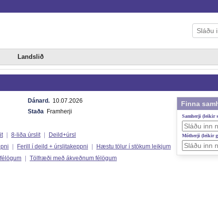
Landslið
Dánard.
10.07.2026
Finna samh
Staða
Framherji
Samherji (leikir
it
|
8-liða úrslit
|
Deild+úrsl
Mótherji (leikir 
ppni
|
Ferill í deild + úrslitakeppni
|
Hæstu tölur í stökum leikjum
 félögum
|
Tölfræði með ákveðnum félögum