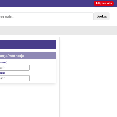
Tilkynna villu
Sækja
erja/mótherja
 saman)
gegn)