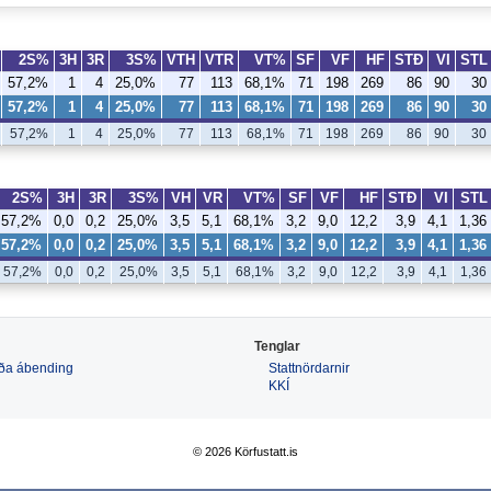
2S%
3H
3R
3S%
VTH
VTR
VT%
SF
VF
HF
STÐ
VI
STL
57,2%
1
4
25,0%
77
113
68,1%
71
198
269
86
90
30
57,2%
1
4
25,0%
77
113
68,1%
71
198
269
86
90
30
57,2%
1
4
25,0%
77
113
68,1%
71
198
269
86
90
30
2S%
3H
3R
3S%
VH
VR
VT%
SF
VF
HF
STÐ
VI
STL
57,2%
0,0
0,2
25,0%
3,5
5,1
68,1%
3,2
9,0
12,2
3,9
4,1
1,36
57,2%
0,0
0,2
25,0%
3,5
5,1
68,1%
3,2
9,0
12,2
3,9
4,1
1,36
57,2%
0,0
0,2
25,0%
3,5
5,1
68,1%
3,2
9,0
12,2
3,9
4,1
1,36
Tenglar
 eða ábending
Stattnördarnir
KKÍ
© 2026 Körfustatt.is