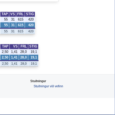
TAP
VS
FRL
STIG
55
31
615
420
55
31
615
420
55
31
615
420
TAP
VS
FRL
STIG
2,50
1,41
28,0
19,1
2,50
1,41
28,0
19,1
2,50
1,41
28,0
19,1
Stuðningur
Stuðningur við vefinn