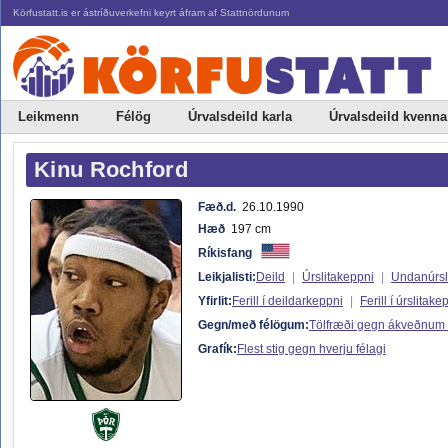
Körfustatt.is er ástríðuverkefni keyrt áfram af Stattnördunum
Leikmenn
Félög
Úrvalsdeild karla
Úrvalsdeild kvenna
Kinu Rochford
Fæð.d.
26.10.1990
Hæð
197 cm
Ríkisfang
Leikjalisti:
Deild
|
Úrslitakeppni
|
Undanúrsl
Yfirlit:
Ferill í deildarkeppni
|
Ferill í úrslitake
Gegn/með félögum:
Tölfræði gegn ákveðnum
Grafík:
Flest stig gegn hverju félagi