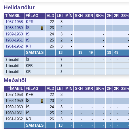
Heildartölur
TÍMABIL
FÉLAG
ALD
LEI
MÍN
SKH
SKR
SK%
2H
2R
2S
1957-1958
KFR
22
3
-
-
-
1958-1959
23
2
-
-
-
ÍS
1959-1960
ÍS
24
3
-
-
-
1960-1961
ÍS
25
2
-
-
-
1961-1962
KR
26
3
-
-
-
SAMTALS
13
-
19
49
-
19
49
-
3 tímabil
ÍS
7
-
-
-
-
-
-
-
1 tímabil
KFR
3
-
-
-
-
-
-
-
1 tímabil
KR
3
-
-
-
-
-
-
-
Meðaltöl
TÍMABIL
FÉLAG
ALD
LEI
MÍN
SKH
SKR
SK%
2H
2R
2S
1957-1958
KFR
22
3
-
-
-
-
-
-
-
1958-1959
23
2
-
-
-
-
-
-
-
ÍS
1959-1960
ÍS
24
3
-
-
-
-
-
-
-
1960-1961
ÍS
25
2
-
-
-
-
-
-
-
1961-1962
KR
26
3
-
-
-
-
-
-
-
SAMTALS
13
-
-
-
-
-
-
-