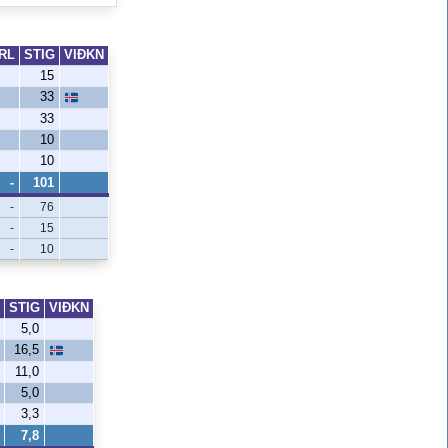
RL
STIG
VIÐKN
15
33
33
10
10
-
101
-
76
-
15
-
10
STIG
VIÐKN
5,0
16,5
11,0
5,0
3,3
7,8