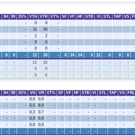
%
3H
3R
3S%
VTH
VTR
VT%
SF
VF
HF
STÐ
VI
STL
TAP
VS
F
-
0
0
-
-
11
16
-
-
1
2
-
-
0
0
-
-
0
0
-
0
0
-
12
18
-
0
24
24
0
12
0
0
0
-
-
-
12
18
-
-
-
-
-
-
-
-
-
-
-
-
0
0
-
-
-
-
-
-
-
-
-
-
-
-
0
0
-
-
-
-
-
-
-
-
-
%
3H
3R
3S%
VH
VR
VT%
SF
VF
HF
STÐ
VI
STL
TAP
VS
FRL
-
-
-
0,0
0,0
-
-
-
-
-
-
-
-
-
-
-
-
-
5,5
8,0
-
-
-
-
-
-
-
-
-
-
-
-
-
0,3
0,7
-
-
-
-
-
-
-
-
-
-
-
-
-
0,0
0,0
-
-
-
-
-
-
-
-
-
-
-
-
-
0,0
0,0
-
-
-
-
-
-
-
-
-
-
-
-
-
-
-
-
-
-
-
-
-
-
-
-
-