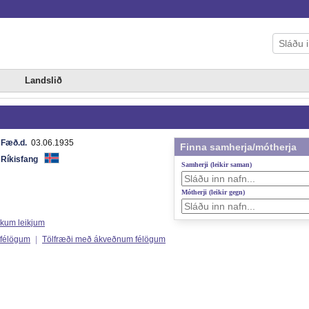
Landslið
Fæð.d.
03.06.1935
Finna samherja/mótherja
Ríkisfang
Samherji (leikir saman)
Mótherji (leikir gegn)
ökum leikjum
 félögum
|
Tölfræði með ákveðnum félögum