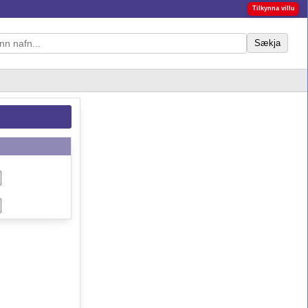
Tilkynna villu
Sækja