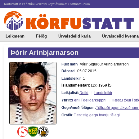
Körfustatt.is er ástríðuverkefni keyrt áfram af Stattnördunum
Leikmenn
Félög
Úrvalsdeild karla
Úrvalsdeild kvenna
Þórir Arinbjarnarson
Fullt nafn
Þórir Sigurður Arinbjarnarson
Dánard.
05.07.2015
Landsleikir
1
Íslandsmeistari:
(1x) 1959 ÍS
Leikjalisti:
Deild
|
Landsleikir
Yfirlit:
Ferill í deildarkeppni
|
Hæstu tölur í st
Gegn/með félögum:
Tölfræði gegn ákveðnum
Grafík:
Flest stig gegn hverju félagi