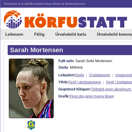
Körfustatt.is er ástríðuverkefni keyrt áfram af Stattnördunum
Leikmenn
Félög
Úrvalsdeild karla
Úrvalsdeild kvenna
Sarah Mortensen
Fullt nafn
Sarah Sofie Mortensen
Staða
Miðherji
Leikjalisti:
Deild
|
Úrslitakeppni
|
Undanúrsl
Yfirlit:
Ferill í deildarkeppni
|
Ferill í úrslitake
Gegn/með félögum:
Tölfræði gegn ákveðnum
Grafík:
Flest stig gegn hverju félagi