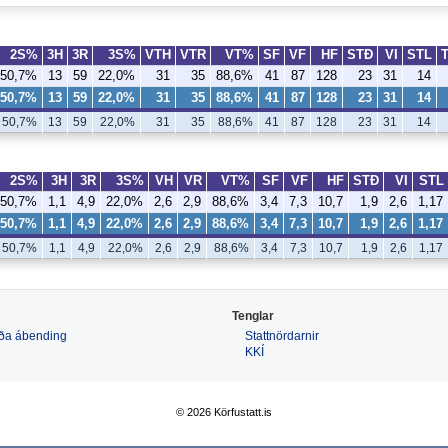
2S%
3H
3R
3S%
VTH
VTR
VT%
SF
VF
HF
STÐ
VI
STL
50,7%
13
59
22,0%
31
35
88,6%
41
87
128
23
31
14
50,7%
13
59
22,0%
31
35
88,6%
41
87
128
23
31
14
50,7%
13
59
22,0%
31
35
88,6%
41
87
128
23
31
14
2S%
3H
3R
3S%
VH
VR
VT%
SF
VF
HF
STÐ
VI
STL
50,7%
1,1
4,9
22,0%
2,6
2,9
88,6%
3,4
7,3
10,7
1,9
2,6
1,17
50,7%
1,1
4,9
22,0%
2,6
2,9
88,6%
3,4
7,3
10,7
1,9
2,6
1,17
50,7%
1,1
4,9
22,0%
2,6
2,9
88,6%
3,4
7,3
10,7
1,9
2,6
1,17
Tenglar
 eða ábending
Stattnördarnir
KKÍ
© 2026 Körfustatt.is