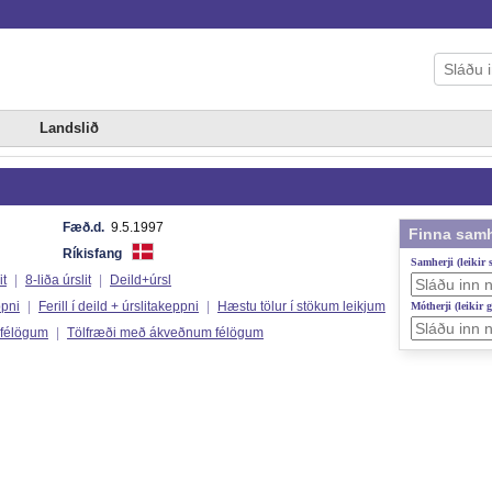
Landslið
Fæð.d.
9.5.1997
Finna samh
Ríkisfang
Samherji (leikir
it
|
8-liða úrslit
|
Deild+úrsl
ppni
|
Ferill í deild + úrslitakeppni
|
Hæstu tölur í stökum leikjum
Mótherji (leikir 
 félögum
|
Tölfræði með ákveðnum félögum