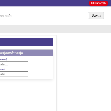
Tilkynna villu
Sækja
erja/mótherja
 saman)
gegn)