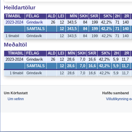
Heildartölur
TÍMABIL
FÉLAG
ALD
LEI
MÍN
SKH
SKR
SK%
2H
2R
2023-2024
Grindavík
26
12
343,5
84
199
42,2%
71
140
SAMTALS
12
343,5
84
199
42,2%
71
140
1 tímabil
Grindavík
12
343,5
84
199
42,2%
71
140
Meðaltöl
TÍMABIL
FÉLAG
ALD
LEI
MÍN
SKH
SKR
SK%
2H
2R
2023-2024
Grindavík
26
12
28,6
7,0
16,6
42,2%
5,9
11,7
SAMTALS
12
28,6
7,0
16,6
42,2%
5,9
11,7
1 tímabil
Grindavík
12
28,6
7,0
16,6
42,2%
5,9
11,7
Um Körfustatt
Hafðu samband
Um vefinn
Villutilkynning