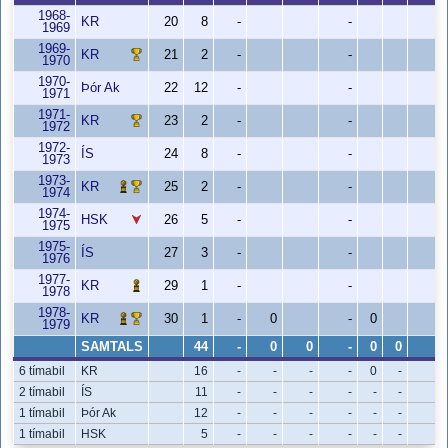
1968-
KR
20
8
-
-
-
1969
1969-
KR
21
2
-
-
-
1970
1970-
Þór Ak
22
12
-
-
-
1971
1971-
KR
23
2
-
-
-
1972
1972-
ÍS
24
8
-
-
-
1973
1973-
KR
25
2
-
-
-
1974
1974-
HSK
26
5
-
-
-
1975
1975-
ÍS
27
3
-
-
-
1976
1977-
KR
29
1
-
-
-
1978
1978-
KR
30
1
-
0
-
0
-
1979
SAMTALS
44
-
0
0
-
0
0
-
6 tímabil
KR
16
-
-
-
-
0
-
-
2 tímabil
ÍS
11
-
-
-
-
-
-
-
1 tímabil
Þór Ak
12
-
-
-
-
-
-
-
1 tímabil
HSK
5
-
-
-
-
-
-
-