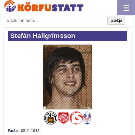
☰
Sækja
Stefán Hallgrímsson
Fæð.d.
05.11.1948