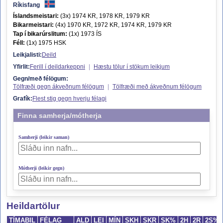
Ríkisfang
Íslandsmeistari:
(3x) 1974 KR, 1978 KR, 1979 KR
Bikarmeistari:
(4x) 1970 KR, 1972 KR, 1974 KR, 1979 KR
Tap í bikarúrslitum:
(1x) 1973 ÍS
Féll:
(1x) 1975 HSK
Leikjalisti:
Deild
Yfirlit:
Ferill í deildarkeppni
|
Hæstu tölur í stökum leikjum
Gegn/með félögum:
Tölfræði gegn ákveðnum félögum
|
Tölfræði með ákveðnum félögum
Grafík:
Flest stig gegn hverju félagi
Finna samherja/mótherja
Samherji (leikir saman)
Mótherji (leikir gegn)
Heildartölur
TÍMABIL
FÉLAG
ALD
LEI
MÍN
SKH
SKR
SK%
2H
2R
2S%