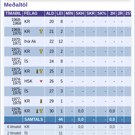
Meðaltöl
TÍMABIL
FÉLAG
ALD
LEI
MÍN
SKH
SKR
SK%
2H
2R
2S%
1968-
KR
20
8
-
-
-
-
-
-
-
1969
1969-
KR
21
2
-
-
-
-
-
-
-
1970
1970-
Þór Ak
22
12
-
-
-
-
-
-
-
1971
1971-
KR
23
2
-
-
-
-
-
-
-
1972
1972-
ÍS
24
8
-
-
-
-
-
-
-
1973
1973-
KR
25
2
-
-
-
-
-
-
-
1974
1974-
HSK
26
5
-
-
-
-
-
-
-
1975
1975-
ÍS
27
3
-
-
-
-
-
-
-
1976
1977-
KR
29
1
-
-
-
-
-
-
-
1978
1978-
KR
30
1
-
0,0
-
-
0,0
-
-
1979
SAMTALS
44
-
0,0
-
-
0,0
-
-
6 tímabil
KR
16
-
0,0
-
-
0,0
-
-
2 tímabil
ÍS
11
-
-
-
-
-
-
-