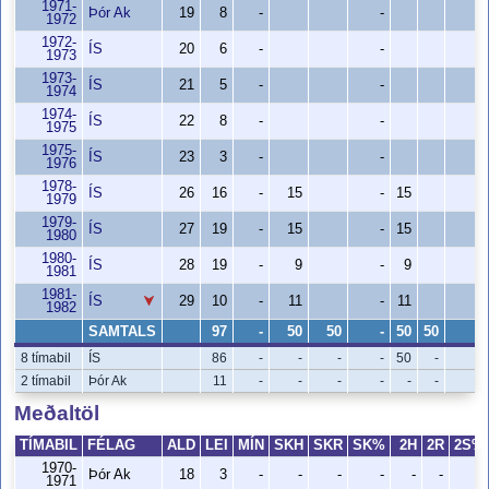
1971-
Þór Ak
19
8
-
-
-
1972
1972-
ÍS
20
6
-
-
-
1973
1973-
ÍS
21
5
-
-
-
1974
1974-
ÍS
22
8
-
-
-
1975
1975-
ÍS
23
3
-
-
-
1976
1978-
ÍS
26
16
-
15
-
15
-
1979
1979-
ÍS
27
19
-
15
-
15
-
1980
1980-
ÍS
28
19
-
9
-
9
-
1981
1981-
ÍS
29
10
-
11
-
11
-
1982
SAMTALS
97
-
50
50
-
50
50
-
8 tímabil
ÍS
86
-
-
-
-
50
-
-
2 tímabil
Þór Ak
11
-
-
-
-
-
-
-
Meðaltöl
TÍMABIL
FÉLAG
ALD
LEI
MÍN
SKH
SKR
SK%
2H
2R
2S%
1970-
Þór Ak
18
3
-
-
-
-
-
-
-
1971