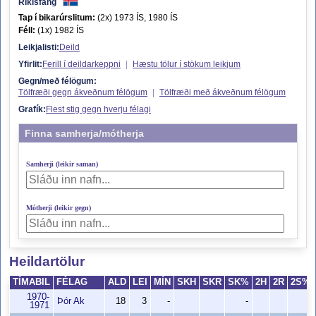
Ríkisfang
Tap í bikarúrslitum:
(2x) 1973 ÍS, 1980 ÍS
Féll:
(1x) 1982 ÍS
Leikjalisti:
Deild
Yfirlit:
Ferill í deildarkeppni
|
Hæstu tölur í stökum leikjum
Gegn/með félögum:
Tölfræði gegn ákveðnum félögum
|
Tölfræði með ákveðnum félögum
Grafík:
Flest stig gegn hverju félagi
Finna samherja/mótherja
Samherji (leikir saman)
Mótherji (leikir gegn)
Heildartölur
TÍMABIL
FÉLAG
ALD
LEI
MÍN
SKH
SKR
SK%
2H
2R
2S%
1970-
Þór Ak
18
3
-
-
-
1971