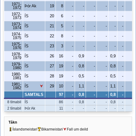
1971-
Þór Ak
19
8
-
-
-
-
-
-
-
1972
1972-
ÍS
20
6
-
-
-
-
-
-
-
1973
1973-
ÍS
21
5
-
-
-
-
-
-
-
1974
1974-
ÍS
22
8
-
-
-
-
-
-
-
1975
1975-
ÍS
23
3
-
-
-
-
-
-
-
1976
1978-
ÍS
26
16
-
0,9
-
-
0,9
-
-
1979
1979-
ÍS
27
19
-
0,8
-
-
0,8
-
-
1980
1980-
ÍS
28
19
-
0,5
-
-
0,5
-
-
1981
1981-
ÍS
29
10
-
1,1
-
-
1,1
-
-
1982
SAMTALS
97
-
0,8
-
-
0,8
-
-
8 tímabil
ÍS
86
-
0,8
-
-
0,8
-
-
2 tímabil
Þór Ak
11
-
-
-
-
-
-
-
Tákn
Íslandsmeistari
Bikarmeistari
Fall um deild