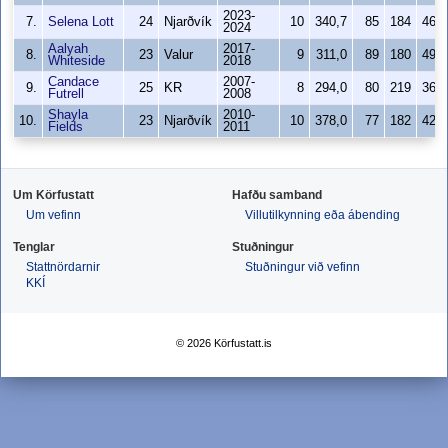
2023-
7.
Selena Lott
24
Njarðvík
10
340,7
85
184
46,
2024
Aalyah
2017-
8.
23
Valur
9
311,0
89
180
49,
Whiteside
2018
Candace
2007-
9.
25
KR
8
294,0
80
219
36,
Futrell
2008
Shayla
2010-
10.
23
Njarðvík
10
378,0
77
182
42,
Fields
2011
Um Körfustatt
Hafðu samband
Um vefinn
Villutilkynning eða ábending
Tenglar
Stuðningur
Stattnördarnir
Stuðningur við vefinn
KKÍ
© 2026 Körfustatt.is