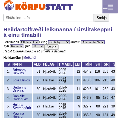
☰
Sækja
Heildartölfræði leikmanna í úrslitakeppni
á einu tímabili
Leiktímabil
Félag
Umferð
Kyn
Fjöldi
Sækja
Raðið tölfræði með því að smella á dálknafn
Heildartölur |
Meðaltöl
#
NAFN
ALD
FÉLAG
TÍMABIL
LEI
MÍN
SH
SR
S
Brittanny
2025-
1.
31
Njarðvík
12
454,2
116
269
43,
Dinkins
2026
2024-
2.
Lore Devos
25
Haukar
13
473,5
106
213
49,
2025
Brittanny
2024-
3.
30
Njarðvík
11
420,6
101
232
43,
Dinkins
2025
Danielle
2025-
4.
32
Njarðvík
12
446,7
85
179
47,
Rodriguez
2026
Helena
2015-
5.
27
Haukar
9
327,7
88
221
39,
Sverrisdóttir
2016
Paulina
2024-
6.
30
Njarðvík
11
385,8
90
181
49,
Hersler
2025