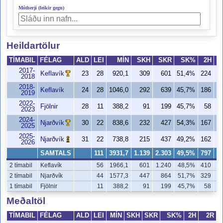
Mótherji (leikir gegn)
Heildartölur
TÍMABIL
FÉLAG
ALD
LEI
MÍN
SKH
SKR
SK%
2H
2017-
Keflavík
23
28
920,1
309
601
51,4%
224
2018
2018-
Keflavík
24
28
1046,0
292
639
45,7%
186
2019
2022-
Fjölnir
28
11
388,2
91
199
45,7%
58
2023
2024-
Njarðvík
30
22
838,6
232
427
54,3%
167
2025
2025-
Njarðvík
31
22
738,8
215
437
49,2%
162
2026
SAMTALS
111
3931,7
1.139
2.303
49,5%
797
1.
2 tímabil
Keflavík
56
1966,1
601
1.240
48,5%
410
2 tímabil
Njarðvík
44
1577,3
447
864
51,7%
329
1 tímabil
Fjölnir
11
388,2
91
199
45,7%
58
Meðaltöl
TÍMABIL
FÉLAG
ALD
LEI
MÍN
SKH
SKR
SK%
2H
2R