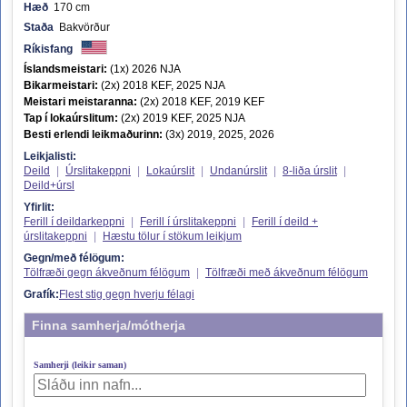
Hæð
170 cm
Staða
Bakvörður
Ríkisfang
Íslandsmeistari:
(1x) 2026 NJA
Bikarmeistari:
(2x) 2018 KEF, 2025 NJA
Meistari meistaranna:
(2x) 2018 KEF, 2019 KEF
Tap í lokaúrslitum:
(2x) 2019 KEF, 2025 NJA
Besti erlendi leikmaðurinn:
(3x) 2019, 2025, 2026
Leikjalisti:
Deild
|
Úrslitakeppni
|
Lokaúrslit
|
Undanúrslit
|
8-liða úrslit
|
Deild+úrsl
Yfirlit:
Ferill í deildarkeppni
|
Ferill í úrslitakeppni
|
Ferill í deild +
úrslitakeppni
|
Hæstu tölur í stökum leikjum
Gegn/með félögum:
Tölfræði gegn ákveðnum félögum
|
Tölfræði með ákveðnum félögum
Grafík:
Flest stig gegn hverju félagi
Finna samherja/mótherja
Samherji (leikir saman)