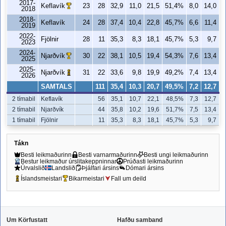
2017-
Keflavík
23
28
32,9
11,0
21,5
51,4%
8,0
14,0
5
2018
2018-
Keflavík
24
28
37,4
10,4
22,8
45,7%
6,6
11,4
5
2019
2022-
Fjölnir
28
11
35,3
8,3
18,1
45,7%
5,3
9,7
5
2023
2024-
Njarðvík
30
22
38,1
10,5
19,4
54,3%
7,6
13,4
5
2025
2025-
Njarðvík
31
22
33,6
9,8
19,9
49,2%
7,4
13,4
5
2026
SAMTALS
111
35,4
10,3
20,7
49,5%
7,2
12,7
5
2 tímabil
Keflavík
56
35,1
10,7
22,1
48,5%
7,3
12,7
2 tímabil
Njarðvík
44
35,8
10,2
19,6
51,7%
7,5
13,4
1 tímabil
Fjölnir
11
35,3
8,3
18,1
45,7%
5,3
9,7
Tákn
Besti leikmaðurinn
Besti varnarmaðurinn
Besti ungi leikmaðurinn
Bestur leikmaður úrslitakeppninnar
Prúðasti leikmaðurinn
Úrvalslið
Landslið
Þjálfari ársins
Dómari ársins
Íslandsmeistari
Bikarmeistari
Fall um deild
Um Körfustatt
Hafðu samband