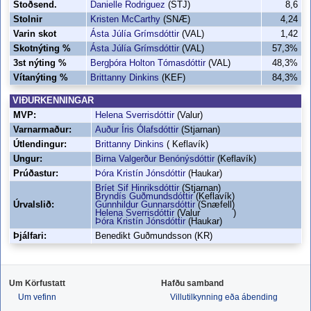
Stoðsend.
Danielle Rodriguez
(STJ)
8,6
Stolnir
Kristen McCarthy
(SNÆ)
4,24
Varin skot
Ásta Júlía Grímsdóttir
(VAL)
1,42
Skotnýting %
Ásta Júlía Grímsdóttir
(VAL)
57,3%
3st nýting %
Bergþóra Holton Tómasdóttir
(VAL)
48,3%
Vítanýting %
Brittanny Dinkins
(KEF)
84,3%
VIÐURKENNINGAR
MVP:
Helena Sverrisdóttir
(Valur)
Varnarmaður:
Auður Íris Ólafsdóttir
(Stjarnan)
Útlendingur:
Brittanny Dinkins
( Keflavík)
Ungur:
Birna Valgerður Benónýsdóttir
(Keflavík)
Prúðastur:
Þóra Kristín Jónsdóttir
(Haukar)
Bríet Sif Hinriksdóttir
(Stjarnan)
Bryndís Guðmundsdóttir
(Keflavík)
Úrvalslið:
Gunnhildur Gunnarsdóttir
(Snæfell)
Helena Sverrisdóttir
(Valur )
Þóra Kristín Jónsdóttir
(Haukar)
Þjálfari:
Benedikt Guðmundsson (KR)
Um Körfustatt
Hafðu samband
Um vefinn
Villutilkynning eða ábending