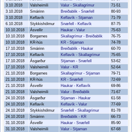
3.10.2018
Valsheimili
Valur - Skallagrímur
71-51
3.10.2018
Smárinn
Breiðablik - Snæfell
80-93
3.10.2018
Keflavík
Keflavík - Stjarnan
71-79
6.10.2018
Stykkishólmur
Snæfell - Keflavík
87-75
10.10.2018
Ásvellir
Haukar - Valur
75-63
10.10.2018
Borgarnes
Skallagrímur - Breiðablik
76-75
10.10.2018
KR-hús
KR - Stjarnan
74-78
17.10.2018
Smárinn
Breiðablik - Haukar
60-70
17.10.2018
Keflavík
Keflavík - Skallagrímur
75-65
17.10.2018
Ásgarður
Stjarnan - Snæfell
53-62
17.10.2018
Valsheimili
Valur - KR
52-64
21.10.2018
Borgarnes
Skallagrímur - Stjarnan
79-71
21.10.2018
KR-hús
KR - Snæfell
72-69
21.10.2018
Ásvellir
Haukar - Keflavík
69-86
21.10.2018
Valsheimili
Valur - Breiðablik
71-67
24.10.2018
Ásgarður
Stjarnan - Haukar
61-58
24.10.2018
Keflavík
Keflavík - Valur
77-69
24.10.2018
Stykkishólmur
Snæfell - Skallagrímur
81-78
24.10.2018
Smárinn
Breiðablik - KR
66-73
31.10.2018
Ásvellir
Haukar - Snæfell
85-90
31.10.2018
Valsheimili
Valur - Stjarnan
67-68