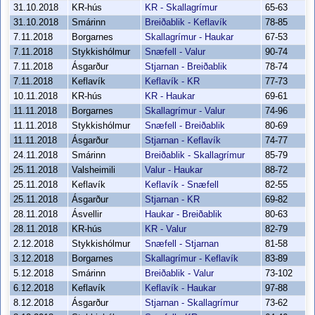
31.10.2018
KR-hús
KR - Skallagrímur
65-63
31.10.2018
Smárinn
Breiðablik - Keflavík
78-85
7.11.2018
Borgarnes
Skallagrímur - Haukar
67-53
7.11.2018
Stykkishólmur
Snæfell - Valur
90-74
7.11.2018
Ásgarður
Stjarnan - Breiðablik
78-74
7.11.2018
Keflavík
Keflavík - KR
77-73
10.11.2018
KR-hús
KR - Haukar
69-61
11.11.2018
Borgarnes
Skallagrímur - Valur
74-96
11.11.2018
Stykkishólmur
Snæfell - Breiðablik
80-69
11.11.2018
Ásgarður
Stjarnan - Keflavík
74-77
24.11.2018
Smárinn
Breiðablik - Skallagrímur
85-79
25.11.2018
Valsheimili
Valur - Haukar
88-72
25.11.2018
Keflavík
Keflavík - Snæfell
82-55
25.11.2018
Ásgarður
Stjarnan - KR
69-82
28.11.2018
Ásvellir
Haukar - Breiðablik
80-63
28.11.2018
KR-hús
KR - Valur
82-79
2.12.2018
Stykkishólmur
Snæfell - Stjarnan
81-58
3.12.2018
Borgarnes
Skallagrímur - Keflavík
83-89
5.12.2018
Smárinn
Breiðablik - Valur
73-102
6.12.2018
Keflavík
Keflavík - Haukar
97-88
8.12.2018
Ásgarður
Stjarnan - Skallagrímur
73-62