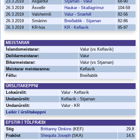
23.3.2019
Ásgarður
Stjarnan - Valur
68-90
26.3.2019
Ásvellir
Haukar - Skallagrímur
104-59
26.3.2019
Valsheimili
Valur - Snæfell
82-56
26.3.2019
Smárinn
Breiðablik - Stjarnan
82-86
26.3.2019
KR-hús
KR - Keflavík
95-97
MEISTARAR
Íslandsmeistarar:
Valur (vs Keflavík)
Deildarmeistarar:
Valur
Bikarmeistarar:
Valur (vs Stjarnan)
Meistarar meistaranna:
Keflavík
Féllu:
Breiðablik
ÚRSLITAKEPPNI
Lokaúrslit:
Valur - Keflavík
Undanúrslit:
Keflavík - Stjarnan
Undanúrslit:
Valur - KR
Leikir í úrslitakeppni
EFSTIR Í TÖLFRÆÐI
Stig
Brittanny Dinkins
(KEF)
29,8
Fraköst
Shequila Joseph
(SKA)
14,5