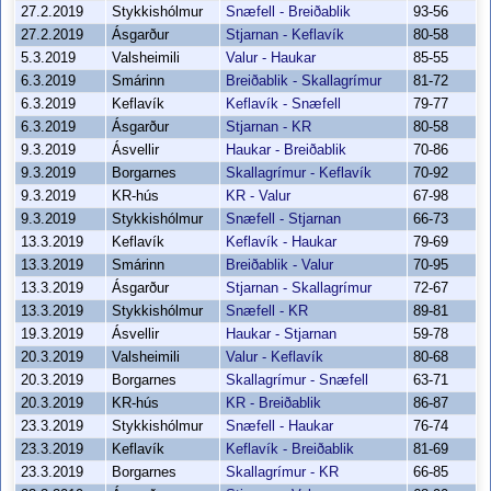
27.2.2019
Stykkishólmur
Snæfell - Breiðablik
93-56
27.2.2019
Ásgarður
Stjarnan - Keflavík
80-58
5.3.2019
Valsheimili
Valur - Haukar
85-55
6.3.2019
Smárinn
Breiðablik - Skallagrímur
81-72
6.3.2019
Keflavík
Keflavík - Snæfell
79-77
6.3.2019
Ásgarður
Stjarnan - KR
80-58
9.3.2019
Ásvellir
Haukar - Breiðablik
70-86
9.3.2019
Borgarnes
Skallagrímur - Keflavík
70-92
9.3.2019
KR-hús
KR - Valur
67-98
9.3.2019
Stykkishólmur
Snæfell - Stjarnan
66-73
13.3.2019
Keflavík
Keflavík - Haukar
79-69
13.3.2019
Smárinn
Breiðablik - Valur
70-95
13.3.2019
Ásgarður
Stjarnan - Skallagrímur
72-67
13.3.2019
Stykkishólmur
Snæfell - KR
89-81
19.3.2019
Ásvellir
Haukar - Stjarnan
59-78
20.3.2019
Valsheimili
Valur - Keflavík
80-68
20.3.2019
Borgarnes
Skallagrímur - Snæfell
63-71
20.3.2019
KR-hús
KR - Breiðablik
86-87
23.3.2019
Stykkishólmur
Snæfell - Haukar
76-74
23.3.2019
Keflavík
Keflavík - Breiðablik
81-69
23.3.2019
Borgarnes
Skallagrímur - KR
66-85