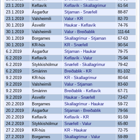
23.1.2019
Keflavík
Keflavík - Skallagrímur
61-54
23.1.2019
Ásgarður
Stjarnan - Snæfell
88-87
23.1.2019
Valsheimili
Valur - KR
82-70
30.1.2019
Ásvellir
Haukar - Keflavík
74-76
30.1.2019
Valsheimili
Valur - Breiðablik
111-64
30.1.2019
Borgarnes
Skallagrímur - Stjarnan
67-63
30.1.2019
KR-hús
KR - Snæfell
90-54
6.2.2019
Ásgarður
Stjarnan - Haukar
79-75
6.2.2019
Keflavík
Keflavík - Valur
75-94
6.2.2019
Stykkishólmur
Snæfell - Skallagrímur
79-42
6.2.2019
Smárinn
Breiðablik - KR
81-102
9.2.2019
KR-hús
KR - Skallagrímur
80-64
9.2.2019
Valsheimili
Valur - Stjarnan
83-60
9.2.2019
Smárinn
Breiðablik - Keflavík
67-71
9.2.2019
Ásvellir
Haukar - Snæfell
73-67
20.2.2019
Borgarnes
Skallagrímur - Haukar
59-72
20.2.2019
Ásgarður
Stjarnan - Breiðablik
79-56
20.2.2019
Keflavík
Keflavík - KR
91-59
24.2.2019
Stykkishólmur
Snæfell - Valur
65-80
27.2.2019
KR-hús
KR - Haukar
72-75
27.2.2019
Borgarnes
Skallagrímur - Valur
59-89