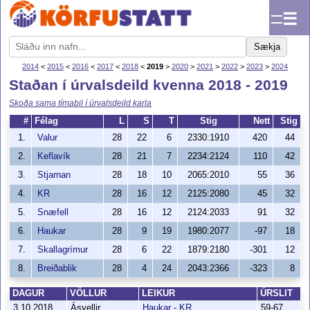
☰
Sækja
2014
<
2015
<
2016
<
2017
<
2018
<
2019
>
2020
>
2021
>
2022
>
2023
>
2024
Staðan í úrvalsdeild kvenna 2018 - 2019
Skoða sama tímabil í úrvalsdeild karla
#
Félag
L
S
T
Stig
Nett
Stig
1.
Valur
28
22
6
2330:1910
420
44
2.
Keflavík
28
21
7
2234:2124
110
42
3.
Stjarnan
28
18
10
2065:2010
55
36
4.
KR
28
16
12
2125:2080
45
32
5.
Snæfell
28
16
12
2124:2033
91
32
6.
Haukar
28
9
19
1980:2077
-97
18
7.
Skallagrímur
28
6
22
1879:2180
-301
12
8.
Breiðablik
28
4
24
2043:2366
-323
8
DAGUR
VÖLLUR
LEIKUR
ÚRSLIT
3.10.2018
Ásvellir
Haukar - KR
59-67