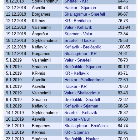
8.12.2018
Stykkishólmur
Snæfell - KR
64-46
12.12.2018
Ásvellir
Haukar - Stjarnan
60-73
12.12.2018
Borgarnes
Skallagrímur - Snæfell
90-87
12.12.2018
KR-hús
KR - Breiðablik
76-73
14.12.2018
Valsheimili
Valur - Keflavík
101-94
19.12.2018
Ásgarður
Stjarnan - Valur
73-84
19.12.2018
Stykkishólmur
Snæfell - Haukar
75-58
19.12.2018
Keflavík
Keflavík - Breiðablik
100-85
19.12.2018
Borgarnes
Skallagrímur - KR
74-81
5.1.2019
Valsheimili
Valur - Snæfell
78-70
5.1.2019
Smárinn
Breiðablik - Stjarnan
80-101
5.1.2019
KR-hús
KR - Keflavík
93-71
6.1.2019
Ásvellir
Haukar - Skallagrímur
72-69
9.1.2019
Ásvellir
Haukar - KR
70-80
9.1.2019
Valsheimili
Valur - Skallagrímur
83-43
9.1.2019
Smárinn
Breiðablik - Snæfell
72-82
9.1.2019
Keflavík
Keflavík - Stjarnan
68-59
14.1.2019
Stykkishólmur
Snæfell - Keflavík
78-82
16.1.2019
Ásvellir
Haukar - Valur
60-83
16.1.2019
Borgarnes
Skallagrímur - Breiðablik
84-74
16.1.2019
KR-hús
KR - Stjarnan
83-91
23.1.2019
Smárinn
Breiðablik - Haukar
70-90