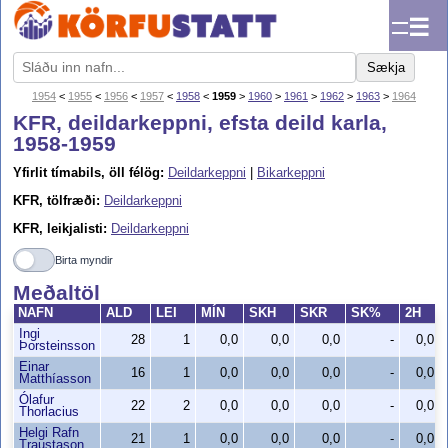
☰
Sækja
1954
<
1955
<
1956
<
1957
<
1958
<
1959
>
1960
>
1961
>
1962
>
1963
>
1964
KFR, deildarkeppni, efsta deild karla,
1958-1959
Yfirlit tímabils, öll félög:
Deildarkeppni
|
Bikarkeppni
KFR, tölfræði:
Deildarkeppni
KFR, leikjalisti:
Deildarkeppni
Birta myndir
Meðaltöl
NAFN
ALD
LEI
MÍN
SKH
SKR
SK%
2H
Ingi
28
1
0,0
0,0
0,0
-
0,0
Þorsteinsson
Einar
16
1
0,0
0,0
0,0
-
0,0
Matthíasson
Ólafur
22
2
0,0
0,0
0,0
-
0,0
Thorlacius
Helgi Rafn
21
1
0,0
0,0
0,0
-
0,0
Traustason