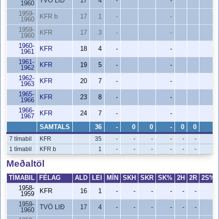
TVÖ LIÐ
17
4
-
-
-
1960
1959-
KFR b
17
1
-
-
-
1960
1959-
KFR
17
3
-
-
-
1960
1960-
KFR
18
4
-
-
-
1961
1961-
KFR
19
5
-
-
-
1962
1962-
KFR
20
7
-
-
-
1963
1965-
KFR
23
8
-
-
-
1966
1966-
KFR
24
7
-
-
-
1967
SAMTALS
36
-
0
0
-
0
0
-
7 tímabil
KFR
35
-
-
-
-
-
-
-
1 tímabil
KFR b
1
-
-
-
-
-
-
-
Meðaltöl
TÍMABIL
FÉLAG
ALD
LEI
MÍN
SKH
SKR
SK%
2H
2R
2S%
1958-
KFR
16
1
-
-
-
-
-
-
-
1959
1959-
TVÖ LIÐ
17
4
-
-
-
-
-
-
-
1960