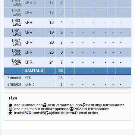
1959-
KFR b
17
1
-
-
-
-
-
-
-
1960
1959-
KFR
17
3
-
-
-
-
-
-
-
1960
1960-
KFR
18
4
-
-
-
-
-
-
-
1961
1961-
KFR
19
5
-
-
-
-
-
-
-
1962
1962-
KFR
20
7
-
-
-
-
-
-
-
1963
1965-
KFR
23
8
-
-
-
-
-
-
-
1966
1966-
KFR
24
7
-
-
-
-
-
-
-
1967
SAMTALS
36
-
-
-
-
-
-
-
7 tímabil
KFR
35
-
-
-
-
-
-
-
1 tímabil
KFR b
1
-
-
-
-
-
-
-
Tákn
Besti leikmaðurinn
Besti varnarmaðurinn
Besti ungi leikmaðurinn
Bestur leikmaður úrslitakeppninnar
Prúðasti leikmaðurinn
Úrvalslið
Landslið
Þjálfari ársins
Dómari ársins