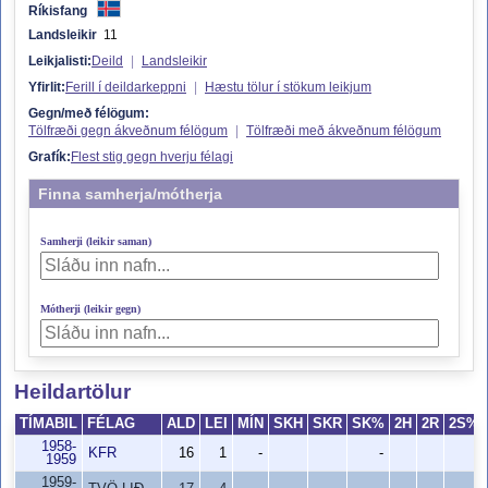
Ríkisfang
Landsleikir
11
Leikjalisti:
Deild
|
Landsleikir
Yfirlit:
Ferill í deildarkeppni
|
Hæstu tölur í stökum leikjum
Gegn/með félögum:
Tölfræði gegn ákveðnum félögum
|
Tölfræði með ákveðnum félögum
Grafík:
Flest stig gegn hverju félagi
Finna samherja/mótherja
Samherji (leikir saman)
Mótherji (leikir gegn)
Heildartölur
TÍMABIL
FÉLAG
ALD
LEI
MÍN
SKH
SKR
SK%
2H
2R
2S%
1958-
KFR
16
1
-
-
-
1959
1959-