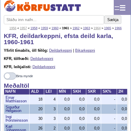
☰
Sækja
1956
<
1957
<
1958
<
1959
<
1960
<
1961
>
1962
>
1963
>
1964
>
1965
>
1966
KFR, deildarkeppni, efsta deild karla,
1960-1961
Yfirlit tímabils, öll félög:
Deildarkeppni
|
Bikarkeppni
KFR, tölfræði:
Deildarkeppni
KFR, leikjalisti:
Deildarkeppni
Birta myndir
Meðaltöl
NAFN
ALD
LEI
MÍN
SKH
SKR
SK%
2H
Einar
18
4
0,0
0,0
0,0
-
0,0
Matthíasson
Sigurður
20
3
0,0
0,0
0,0
-
0,0
Helgason
Ingi
30
3
0,0
0,0
0,0
-
0,0
Þorsteinsson
Karl
26
2
0,0
0,0
0,0
-
0,0
Jóhannsson