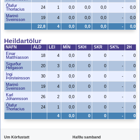
Ólafur
24
1
0,0
0,0
0,0
-
0,0
Thorlacius
Marinó
19
4
0,0
0,0
0,0
-
0,0
Sveinsson
22,8
4
0,0
0,0
0,0
-
0,0
Heildartölur
NAFN
ALD
LEI
MÍN
SKH
SKR
SK%
2H
Einar
18
4
0,0
0
0
-
0
Matthíasson
Sigurður
20
3
0,0
0
0
-
0
Helgason
Ingi
30
3
0,0
0
0
-
0
Þorsteinsson
Marinó
19
4
0,0
0
0
-
0
Sveinsson
Karl
26
2
0,0
0
0
-
0
Jóhannsson
Ólafur
24
1
0,0
0
0
-
0
Thorlacius
4
0,0
0
0
-
0
Um Körfustatt
Hafðu samband