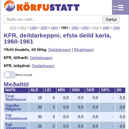
☰
Sækja
1956
<
1957
<
1958
<
1959
<
1960
<
1961
>
1962
>
1963
>
1964
>
1965
>
1966
KFR, deildarkeppni, efsta deild karla,
1960-1961
Yfirlit tímabils, öll félög:
Deildarkeppni
|
Bikarkeppni
KFR, tölfræði:
Deildarkeppni
KFR, leikjalisti:
Deildarkeppni
Birta myndir
Meðaltöl
NAFN
ALD
LEI
MÍN
SKH
SKR
SK%
2H
Einar
18
4
0,0
0,0
0,0
-
0,0
Matthíasson
Sigurður
20
3
0,0
0,0
0,0
-
0,0
Helgason
Ingi
30
3
0,0
0,0
0,0
-
0,0
Þorsteinsson
Karl
26
2
0,0
0,0
0,0
-
0,0
Jóhannsson