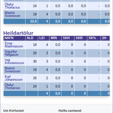
Ólafur
24
1
0,0
0,0
0,0
-
0,0
Thorlacius
Marinó
19
4
0,0
0,0
0,0
-
0,0
Sveinsson
22,8
4
0,0
0,0
0,0
-
0,0
Heildartölur
NAFN
ALD
LEI
MÍN
SKH
SKR
SK%
2H
Einar
18
4
0,0
0
0
-
0
Matthíasson
Sigurður
20
3
0,0
0
0
-
0
Helgason
Ingi
30
3
0,0
0
0
-
0
Þorsteinsson
Marinó
19
4
0,0
0
0
-
0
Sveinsson
Karl
26
2
0,0
0
0
-
0
Jóhannsson
Ólafur
24
1
0,0
0
0
-
0
Thorlacius
4
0,0
0
0
-
0
Um Körfustatt
Hafðu samband