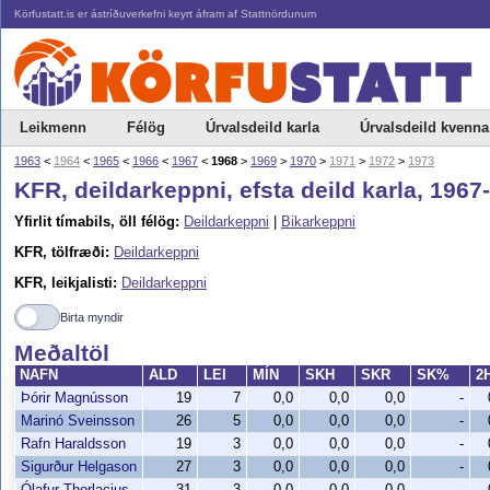
Körfustatt.is er ástríðuverkefni keyrt áfram af Stattnördunum
Leikmenn
Félög
Úrvalsdeild karla
Úrvalsdeild kvenna
1963
<
1964
<
1965
<
1966
<
1967
<
1968
>
1969
>
1970
>
1971
>
1972
>
1973
KFR, deildarkeppni, efsta deild karla, 1967
Yfirlit tímabils, öll félög:
Deildarkeppni
|
Bikarkeppni
KFR, tölfræði:
Deildarkeppni
KFR, leikjalisti:
Deildarkeppni
Birta myndir
Meðaltöl
NAFN
ALD
LEI
MÍN
SKH
SKR
SK%
2
Þórir Magnússon
19
7
0,0
0,0
0,0
-
Marinó Sveinsson
26
5
0,0
0,0
0,0
-
Rafn Haraldsson
19
3
0,0
0,0
0,0
-
Sigurður Helgason
27
3
0,0
0,0
0,0
-
Ólafur Thorlacius
31
3
0,0
0,0
0,0
-