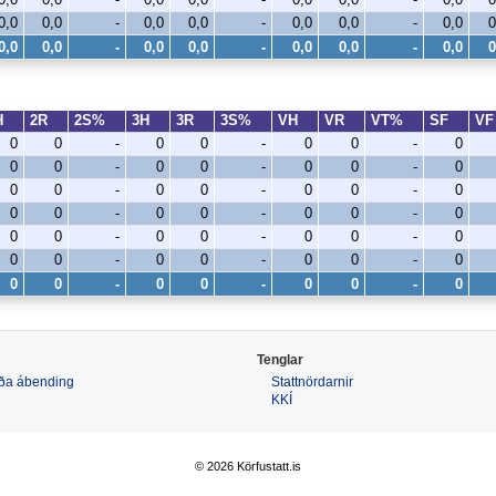
0,0
0,0
-
0,0
0,0
-
0,0
0,0
-
0,0
0
0,0
0,0
-
0,0
0,0
-
0,0
0,0
-
0,0
0
H
2R
2S%
3H
3R
3S%
VH
VR
VT%
SF
V
0
0
-
0
0
-
0
0
-
0
0
0
-
0
0
-
0
0
-
0
0
0
-
0
0
-
0
0
-
0
0
0
-
0
0
-
0
0
-
0
0
0
-
0
0
-
0
0
-
0
0
0
-
0
0
-
0
0
-
0
0
0
-
0
0
-
0
0
-
0
Tenglar
 eða ábending
Stattnördarnir
KKÍ
© 2026 Körfustatt.is