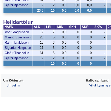
Bjarni Bjarnason
19
2
0,0
0,0
0,0
-
23,5
10
0,0
0,0
0,0
-
Heildartölur
NAFN
ALD
LEI
MÍN
SKH
SKR
SK%
2
Þórir Magnússon
19
7
0,0
0
0
-
Marinó Sveinsson
26
5
0,0
0
0
-
Rafn Haraldsson
19
3
0,0
0
0
-
Sigurður Helgason
27
3
0,0
0
0
-
Ólafur Thorlacius
31
3
0,0
0
0
-
Bjarni Bjarnason
19
2
0,0
0
0
-
10
0,0
0
0
-
Um Körfustatt
Hafðu samband
Um vefinn
Villutilkynning