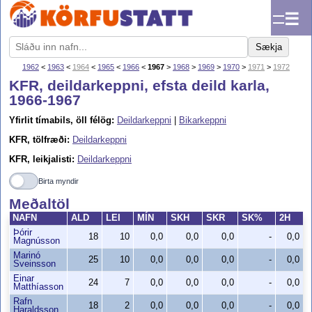
☰
Sækja
1962
<
1963
<
1964
<
1965
<
1966
<
1967
>
1968
>
1969
>
1970
>
1971
>
1972
KFR, deildarkeppni, efsta deild karla,
1966-1967
Yfirlit tímabils, öll félög:
Deildarkeppni
|
Bikarkeppni
KFR, tölfræði:
Deildarkeppni
KFR, leikjalisti:
Deildarkeppni
Birta myndir
Meðaltöl
NAFN
ALD
LEI
MÍN
SKH
SKR
SK%
2H
Þórir
18
10
0,0
0,0
0,0
-
0,0
Magnússon
Marinó
25
10
0,0
0,0
0,0
-
0,0
Sveinsson
Einar
24
7
0,0
0,0
0,0
-
0,0
Matthíasson
Rafn
18
2
0,0
0,0
0,0
-
0,0
Haraldsson