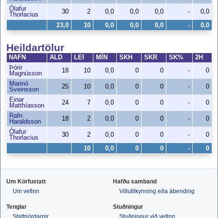
Ólafur
30
2
0,0
0,0
0,0
-
0,0
Thorlacius
23,0
10
0,0
0,0
0,0
-
0,0
Heildartölur
NAFN
ALD
LEI
MÍN
SKH
SKR
SK%
2H
Þórir
18
10
0,0
0
0
-
0
Magnússon
Marinó
25
10
0,0
0
0
-
0
Sveinsson
Einar
24
7
0,0
0
0
-
0
Matthíasson
Rafn
18
2
0,0
0
0
-
0
Haraldsson
Ólafur
30
2
0,0
0
0
-
0
Thorlacius
10
0,0
0
0
-
0
Um Körfustatt
Hafðu samband
Um vefinn
Villutilkynning eða ábending
Tenglar
Stuðningur
Stattnördarnir
Stuðningur við vefinn