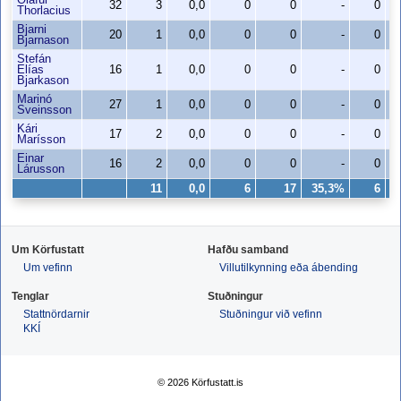
Ólafur
32
3
0,0
0
0
-
0
Thorlacius
Bjarni
20
1
0,0
0
0
-
0
Bjarnason
Stefán
Elías
16
1
0,0
0
0
-
0
Bjarkason
Marinó
27
1
0,0
0
0
-
0
Sveinsson
Kári
17
2
0,0
0
0
-
0
Marísson
Einar
16
2
0,0
0
0
-
0
Lárusson
11
0,0
6
17
35,3%
6
Um Körfustatt
Hafðu samband
Um vefinn
Villutilkynning eða ábending
Tenglar
Stuðningur
Stattnördarnir
Stuðningur við vefinn
KKÍ
© 2026 Körfustatt.is